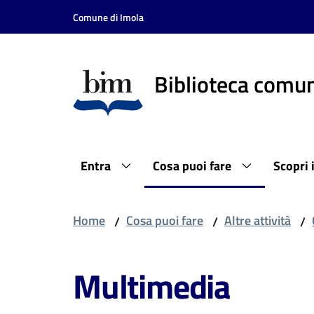
Vai al contenuto
Vai alla navigazione
Vai al footer
Comune di Imola
Biblioteca comun
Entra
Cosa puoi fare
Scopri 
Home
Cosa puoi fare
Altre attività
/
/
/
Multimedia