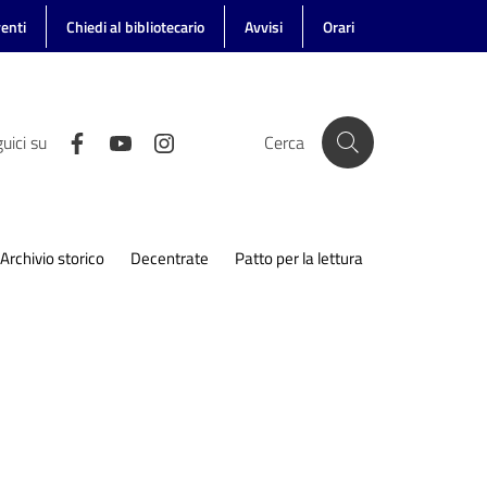
enti
Chiedi al bibliotecario
Avvisi
Orari
uici su
Cerca
Archivio storico
Decentrate
Patto per la lettura