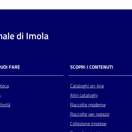
ale di Imola
PUOI FARE
SCOPRI I CONTENUTI
oteca
Cataloghi on-line
a
Altri cataloghi
tività
Raccolte moderne
Raccolte per ragazzi
Collezione imolese