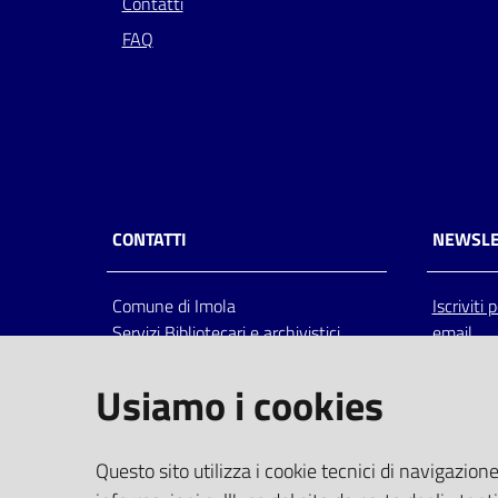
Contatti
FAQ
CONTATTI
NEWSLE
Comune di Imola
Iscriviti
Servizi Bibliotecari e archivistici
email
Via Emilia 80, 40026 Imola (Bo),
Italia
Usiamo i cookies
centralino: tel 0542.6026.36 fax
0542.602602
bim@comune.imola.bo.it
Questo sito utilizza i cookie tecnici di navigazione
PEC