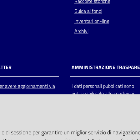
Raccolte storiche
Guida ai fondi
Inventari on-line
Archivi
TTER
AMMINISTRAZIONE TRASPAR
 per avere aggiornamenti via
I dati personali pubblicati sono
riutilizzabili solo alle condizioni
previste dalla direttiva comunitar
2003/98/CE e dal d.lgs. 36/200
 e di sessione per garantire un miglior servizio di navigazione 