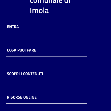
i
Imola
contenuti
ENTRA
Risorse
online
COSA PUOI FARE
Casa
SCOPRI I CONTENUTI
Piani
Archivio
storico
RISORSE ONLINE
Decentrate