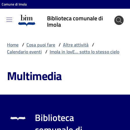
Comune di Imola
Vai al contenuto
Vai alla navigazione
Vai al footer
Biblioteca comunale di
Biblioteca
Imola
comunale
di Imola
Home
/
Cosa puoi fare
/
Altre attività
/
Calendario eventi
/
Imola in lovE... sotto lo stesso cielo
Entra
Multimedia
Cosa
puoi
fare
Biblioteca
Scopri
comunale di