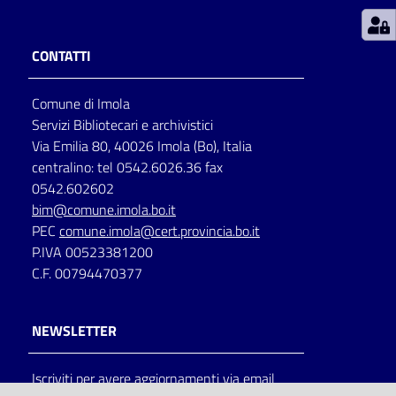
Patto
CONTATTI
per
la
Comune di Imola
lettura
Servizi Bibliotecari e archivistici
Via Emilia 80, 40026 Imola (Bo), Italia
centralino: tel 0542.6026.36 fax
Seguici
0542.602602
su
bim@comune.imola.bo.it
PEC
comune.imola@cert.provincia.bo.it
P.IVA 00523381200
C.F. 00794470377
NEWSLETTER
Iscriviti per avere aggiornamenti via email