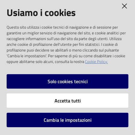
AMMINISTRAZIONE TRASPARENTE
Usiamo i cookies
Catalogo
on line
I dati personali pubblicati sono riutilizzabili
Questo sito utilizza i cookie tecnici di navigazione e di sessione per
solo alle condizioni previste dalla direttiva
Eventi
garantire un miglior servizio di navigazione del sito, e cookie analitici per
comunitaria 2003/98/CE e dal d.lgs. 36/2006
raccogliere informazioni sull'uso del sito da parte degli utenti. Utilizza
anche cookie di profilazione dell'utente per fini statistici. I cookie di
Chiedi al
SOCIAL
profilazione puoi decidere se abilitarli o meno cliccando sul pulsante
bibliotecario
'Cambia le impostazioni'. Per saperne di più su come disabilitare i cookie
oppure abilitarne solo alcuni, consulta la nostra
Cookie Policy.
Facebook
Youtube
Instagram
Avvisi
Solo cookies tecnici
Orari
Vai alla pagina
Accetta tutti
Privacy
Note legali
Cambia le impostazioni
Mappa del sito