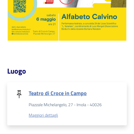
Catalogo
on line
Eventi
Chiedi al
bibliotecario
Luogo
Avvisi
Orari
Teatro di Croce in Campo
Piazzale Michelangelo, 27 - Imola - 40026
Maggiori dettagli