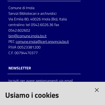
Comune di Imola
Servizi Bibliotecari e archivistici
Via Emilia 80, 40026 Imola (Bo), Italia
centralino: tel 0542.6026.36 fax
0542.602602
bim@comune.imola.bo.it
PEC
comune.imola@cert.provincia.bo.it
P.IVA 00523381200
C.F. 00794470377
NEWSLETTER
Iscriviti per avere aggiornamenti via email
AMMINISTRAZIONE TRASPARENTE
Usiamo i cookies
I dati personali pubblicati sono riutilizzabili