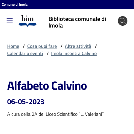
Comune di Imola
Vai al contenuto
Vai alla navigazione
Vai al footer
Biblioteca comunale di
Biblioteca
Imola
comunale
di Imola
Home
/
Cosa puoi fare
/
Altre attività
/
Calendario eventi
/
Imola incontra Calvino
Entra
Alfabeto Calvino
Salta al contenuto
Cosa
puoi
06-05-2023
fare
A cura della 2A del Liceo Scientifico “L. Valeriani”
Scopri