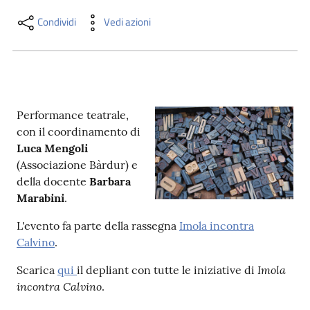
i
contenuti
Condividi
Vedi azioni
Risorse
online
Performance teatrale,
con il coordinamento di
Luca Mengoli
(Associazione Bàrdur) e
della docente
Barbara
Marabini
.
Casa
Piani
L'evento fa parte della rassegna
Imola incontra
Calvino
.
Archivio
storico
Imola
Scarica
qui
il depliant con tutte le iniziative di
incontra Calvino
.
Decentrate