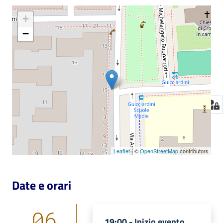
+
−
Leaflet
| ©
OpenStreetMap
contributors
Date e orari
06
19:00 -
Inizio evento