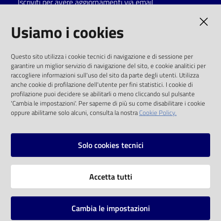
Iscriviti per avere aggiornamenti via email
Catalogo
AMMINISTRAZIONE TRASPARENTE
Usiamo i cookies
on line
I dati personali pubblicati sono riutilizzabili
Eventi
Questo sito utilizza i cookie tecnici di navigazione e di sessione per
solo alle condizioni previste dalla direttiva
garantire un miglior servizio di navigazione del sito, e cookie analitici per
comunitaria 2003/98/CE e dal d.lgs. 36/2006
raccogliere informazioni sull'uso del sito da parte degli utenti. Utilizza
Chiedi al
anche cookie di profilazione dell'utente per fini statistici. I cookie di
bibliotecario
SOCIAL
profilazione puoi decidere se abilitarli o meno cliccando sul pulsante
'Cambia le impostazioni'. Per saperne di più su come disabilitare i cookie
oppure abilitarne solo alcuni, consulta la nostra
Cookie Policy.
Avvisi
Facebook
Youtube
Instagram
Orari
Solo cookies tecnici
Vai alla pagina
Accetta tutti
Privacy
Note legali
Cambia le impostazioni