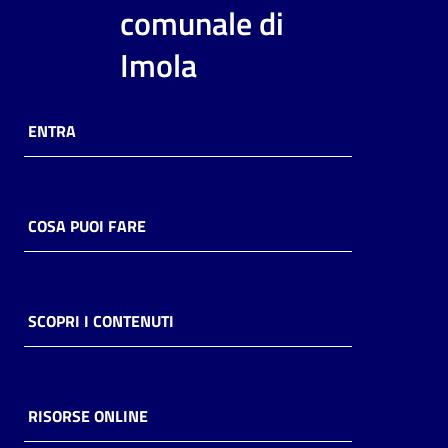
i
comunale di
contenuti
Imola
Risorse
ENTRA
online
COSA PUOI FARE
Casa
Piani
SCOPRI I CONTENUTI
Archivio
storico
RISORSE ONLINE
Decentrate