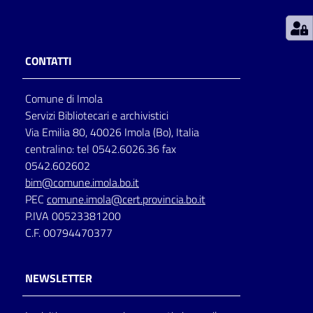
Patto
per
CONTATTI
la
lettura
Comune di Imola
Servizi Bibliotecari e archivistici
Via Emilia 80, 40026 Imola (Bo), Italia
Seguici
centralino: tel 0542.6026.36 fax
su
0542.602602
bim@comune.imola.bo.it
PEC
comune.imola@cert.provincia.bo.it
P.IVA 00523381200
C.F. 00794470377
NEWSLETTER