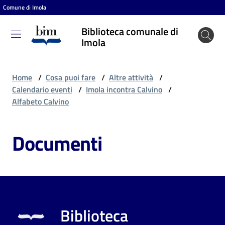
Comune di Imola
Vai al contenuto
Vai alla navigazione
Vai al footer
Biblioteca comunale di
Biblioteca
Imola
comunale
di Imola
Home
/
Cosa puoi fare
/
Altre attività
/
Calendario eventi
/
Imola incontra Calvino
/
Alfabeto Calvino
Entra
Documenti
Cosa
puoi
fare
Biblioteca
Scopri