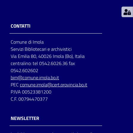
Patto
per
CONTATTI
la
lettura
Comune di Imola
Servizi Bibliotecari e archivistici
Via Emilia 80, 40026 Imola (Bo), Italia
Seguici
centralino: tel 0542.6026.36 fax
su
0542.602602
bim@comune.imola.bo.it
PEC
comune.imola@cert.provincia.bo.it
P.IVA 00523381200
C.F. 00794470377
NEWSLETTER