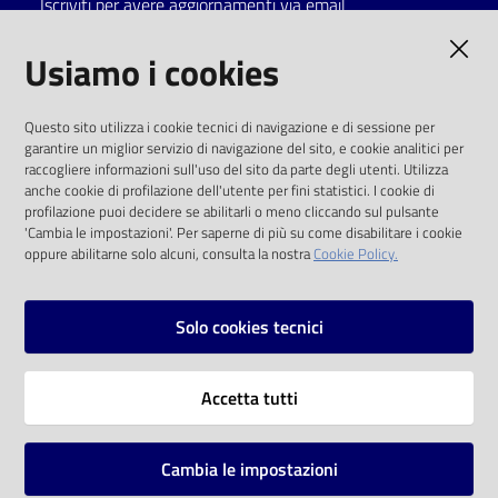
Iscriviti per avere aggiornamenti via email
Catalogo
AMMINISTRAZIONE TRASPARENTE
Usiamo i cookies
on line
I dati personali pubblicati sono riutilizzabili
Eventi
Questo sito utilizza i cookie tecnici di navigazione e di sessione per
solo alle condizioni previste dalla direttiva
garantire un miglior servizio di navigazione del sito, e cookie analitici per
comunitaria 2003/98/CE e dal d.lgs. 36/2006
raccogliere informazioni sull'uso del sito da parte degli utenti. Utilizza
Chiedi al
anche cookie di profilazione dell'utente per fini statistici. I cookie di
bibliotecario
SOCIAL
profilazione puoi decidere se abilitarli o meno cliccando sul pulsante
'Cambia le impostazioni'. Per saperne di più su come disabilitare i cookie
oppure abilitarne solo alcuni, consulta la nostra
Cookie Policy.
Avvisi
Facebook
Youtube
Instagram
Orari
Solo cookies tecnici
Vai alla pagina
Accetta tutti
Privacy
Note legali
Cambia le impostazioni