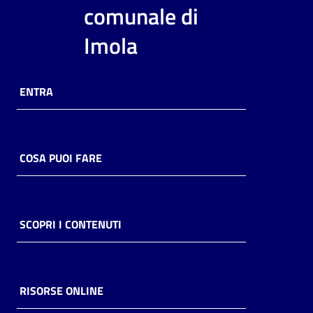
i
comunale di
contenuti
Imola
Risorse
ENTRA
online
COSA PUOI FARE
Casa
Piani
SCOPRI I CONTENUTI
Archivio
storico
RISORSE ONLINE
Decentrate