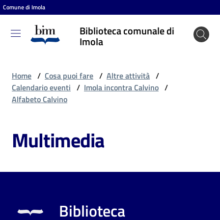
Comune di Imola
Vai al contenuto
Vai alla navigazione
Vai al footer
Biblioteca comunale di
Biblioteca
Imola
comunale
di Imola
Home
/
Cosa puoi fare
/
Altre attività
/
Calendario eventi
/
Imola incontra Calvino
/
Alfabeto Calvino
Entra
Multimedia
Cosa
puoi
fare
Biblioteca
Scopri