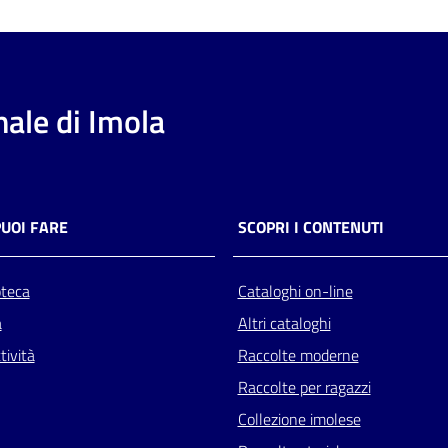
ale di Imola
PUOI FARE
SCOPRI I CONTENUTI
oteca
Cataloghi on-line
a
Altri cataloghi
tività
Raccolte moderne
Raccolte per ragazzi
Collezione imolese