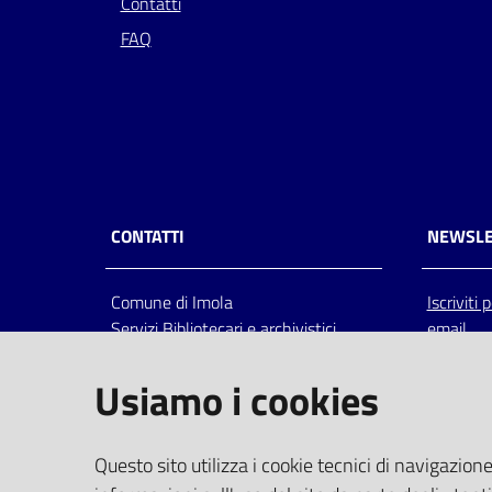
Contatti
FAQ
CONTATTI
NEWSLE
Comune di Imola
Iscriviti
Servizi Bibliotecari e archivistici
email
Via Emilia 80, 40026 Imola (Bo),
Italia
Usiamo i cookies
centralino: tel 0542.6026.36 fax
0542.602602
bim@comune.imola.bo.it
Questo sito utilizza i cookie tecnici di navigazione
PEC