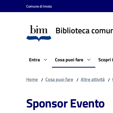
Vai al contenuto
Vai alla navigazione
Vai al footer
Comune di Imola
Biblioteca comun
Entra
Cosa puoi fare
Scopri 
Home
Cosa puoi fare
Altre attività
/
/
/
Sponsor Evento