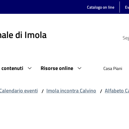
Catalogo on line
Ev
ale di Imola
Seg
i contenuti
Risorse online
Casa Piani
Calendario eventi
Imola incontra Calvino
Alfabeto C
/
/