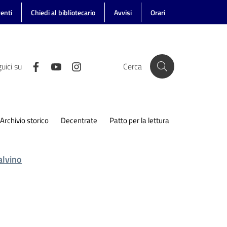
enti
Chiedi al bibliotecario
Avvisi
Orari
uici su
Cerca
Archivio storico
Decentrate
Patto per la lettura
alvino