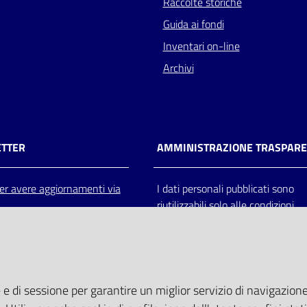
Raccolte storiche
Guida ai fondi
Inventari on-line
Archivi
TTER
AMMINISTRAZIONE TRASPAR
 per avere aggiornamenti via
I dati personali pubblicati sono
riutilizzabili solo alle condizioni
previste dalla direttiva comunitar
2003/98/CE e dal d.lgs. 36/200
 e di sessione per garantire un miglior servizio di navigazione 