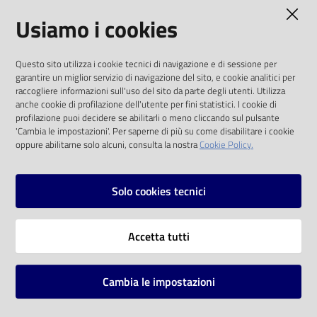
AMMINISTRAZIONE TRASPARENTE
Usiamo i cookies
Catalogo
on line
I dati personali pubblicati sono riutilizzabili
Questo sito utilizza i cookie tecnici di navigazione e di sessione per
solo alle condizioni previste dalla direttiva
Eventi
garantire un miglior servizio di navigazione del sito, e cookie analitici per
comunitaria 2003/98/CE e dal d.lgs. 36/2006
raccogliere informazioni sull'uso del sito da parte degli utenti. Utilizza
anche cookie di profilazione dell'utente per fini statistici. I cookie di
Chiedi al
SOCIAL
profilazione puoi decidere se abilitarli o meno cliccando sul pulsante
bibliotecario
'Cambia le impostazioni'. Per saperne di più su come disabilitare i cookie
oppure abilitarne solo alcuni, consulta la nostra
Cookie Policy.
Facebook
Youtube
Instagram
Avvisi
Solo cookies tecnici
Orari
Vai alla pagina
Accetta tutti
Privacy
Note legali
Cambia le impostazioni
Mappa del sito