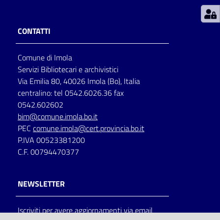
Patto
CONTATTI
per
la
Comune di Imola
lettura
Servizi Bibliotecari e archivistici
Via Emilia 80, 40026 Imola (Bo), Italia
centralino: tel 0542.6026.36 fax
Seguici
0542.602602
su
bim@comune.imola.bo.it
PEC
comune.imola@cert.provincia.bo.it
P.IVA 00523381200
C.F. 00794470377
NEWSLETTER
Iscriviti per avere aggiornamenti via email