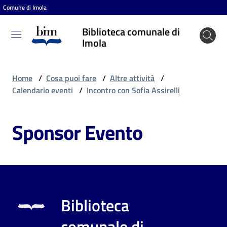
Comune di Imola
Vai al contenuto
Vai alla navigazione
Vai al footer
Biblioteca comunale di
Biblioteca
Imola
comunale
di Imola
Home
/
Cosa puoi fare
/
Altre attività
/
Calendario eventi
/
Incontro con Sofia Assirelli
Entra
Sponsor Evento
Cosa
puoi
fare
Biblioteca
Scopri
comunale di