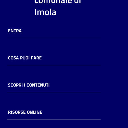
i
Imola
contenuti
ENTRA
Risorse
online
COSA PUOI FARE
Casa
SCOPRI I CONTENUTI
Piani
Archivio
storico
RISORSE ONLINE
Decentrate