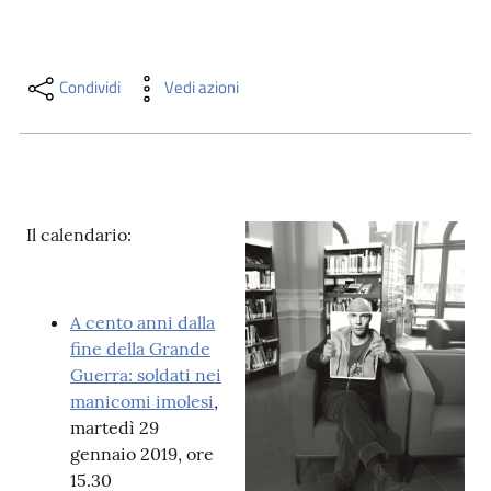
i
contenuti
Condividi
Vedi azioni
Risorse
online
Il calendario:
Casa
A cento anni dalla
Piani
fine della Grande
Guerra: soldati nei
Archivio
manicomi imolesi
,
storico
martedì 29
gennaio 2019, ore
15.30
Decentrate