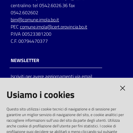
centralino: tel 0542.6026.36 fax
0542.602602
bim@comune.imola.bo.it
PEC
comune.imola@cert.provincia.bo.it
P.IVA 00523381200
C.F. 00794470377
NEWSLETTER
Iscriviti per avere aggiornamenti via email
AMMINISTRAZIONE TRASPARENTE
Usiamo i cookies
I dati personali pubblicati sono riutilizzabili
Questo sito utilizza i cookie tecnici di navigazione e di sessione per
solo alle condizioni previste dalla direttiva
garantire un miglior servizio di navigazione del sito, e cookie analitici per
comunitaria 2003/98/CE e dal d.lgs. 36/2006
raccogliere informazioni sull'uso del sito da parte degli utenti. Utilizza
anche cookie di profilazione dell'utente per fini statistici. I cookie di
SOCIAL
profilazione puoi decidere se abilitarli o meno cliccando sul pulsante