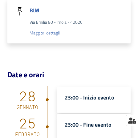
BIM
Catalogo
on line
Via Emilia 80 - Imola - 40026
Maggiori dettagli
Eventi
Chiedi al
bibliotecario
Avvisi
Date e orari
Orari
28
23:00 -
Inizio evento
GENNAIO
25
23:00 -
Fine evento
FEBBRAIO