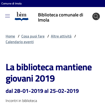
Comune di Imola
Vai al contenuto
Vai alla navigazione
Vai al footer
Biblioteca comunale di
Biblioteca
Imola
comunale
di Imola
Home
/
Cosa puoi fare
/
Altre attività
/
Calendario eventi
Entra
La biblioteca mantiene
Salta al contenuto
Cosa
giovani 2019
puoi
fare
dal 28-01-2019 al 25-02-2019
Incontri in biblioteca
Scopri