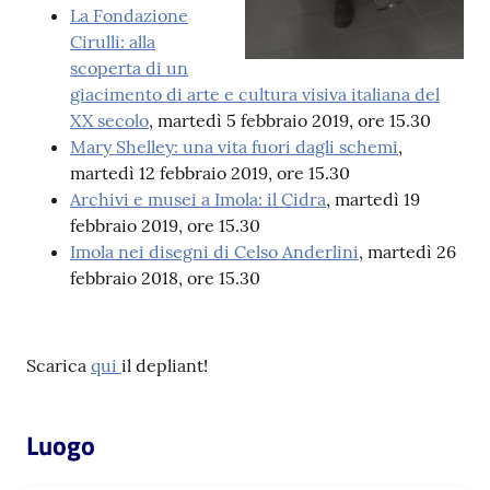
La Fondazione
Cirulli: alla
Patto
scoperta di un
per
giacimento di arte e cultura visiva italiana del
la
XX secolo
, martedì 5 febbraio 2019, ore 15.30
lettura
Mary Shelley: una vita fuori dagli schemi
,
martedì 12 febbraio 2019, ore 15.30
Archivi e musei a Imola: il Cidra
, martedì 19
febbraio 2019, ore 15.30
Seguici
Imola nei disegni di Celso Anderlini
, martedì 26
su
febbraio 2018, ore 15.30
Scarica
qui
il depliant!
Luogo