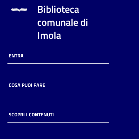
i
Biblioteca
contenuti
comunale di
Imola
Risorse
online
ENTRA
COSA PUOI FARE
Casa
Piani
Archivio
SCOPRI I CONTENUTI
storico
Decentrate