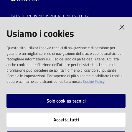
Catalogo
Iscriviti per avere aggiornamenti via email
on line
AMMINISTRAZIONE TRASPARENTE
Usiamo i cookies
Eventi
I dati personali pubblicati sono riutilizzabili
Chiedi al
Questo sito utilizza i cookie tecnici di navigazione e di sessione per
solo alle condizioni previste dalla direttiva
garantire un miglior servizio di navigazione del sito, e cookie analitici per
bibliotecario
comunitaria 2003/98/CE e dal d.lgs. 36/2006
raccogliere informazioni sull'uso del sito da parte degli utenti. Utilizza
anche cookie di profilazione dell'utente per fini statistici. I cookie di
Avvisi
SOCIAL
profilazione puoi decidere se abilitarli o meno cliccando sul pulsante
'Cambia le impostazioni'. Per saperne di più su come disabilitare i cookie
oppure abilitarne solo alcuni, consulta la nostra
Cookie Policy.
Orari
Facebook
Youtube
Instagram
Solo cookies tecnici
Vai alla pagina
Accetta tutti
Privacy