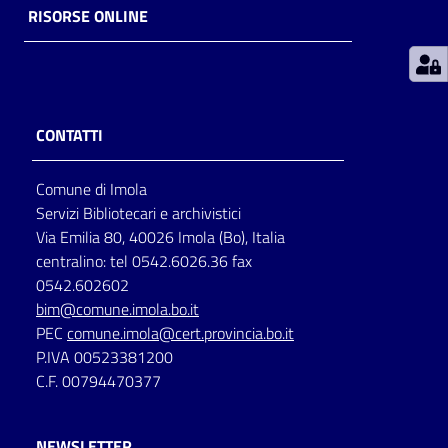
RISORSE ONLINE
Patto
per
la
lettura
CONTATTI
Comune di Imola
Seguici
Servizi Bibliotecari e archivistici
su
Via Emilia 80, 40026 Imola (Bo), Italia
centralino: tel 0542.6026.36 fax
0542.602602
bim@comune.imola.bo.it
PEC
comune.imola@cert.provincia.bo.it
P.IVA 00523381200
C.F. 00794470377
NEWSLETTER