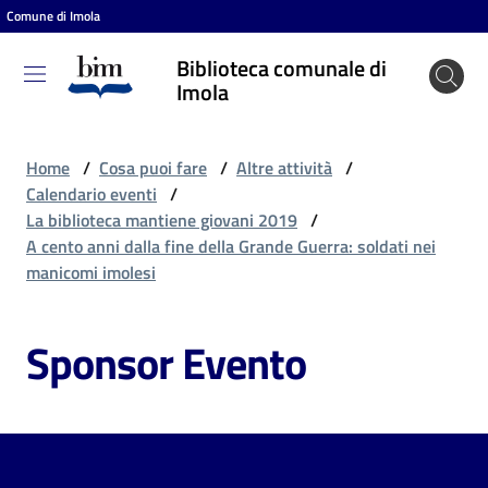
Comune di Imola
Vai al contenuto
Vai alla navigazione
Vai al footer
Biblioteca comunale di
Biblioteca
Imola
comunale
di Imola
Home
/
Cosa puoi fare
/
Altre attività
/
Calendario eventi
/
La biblioteca mantiene giovani 2019
/
Entra
A cento anni dalla fine della Grande Guerra: soldati nei
manicomi imolesi
Cosa
Sponsor Evento
puoi
fare
Scopri