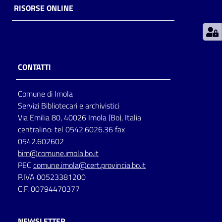
RISORSE ONLINE
Patto
per
la
lettura
CONTATTI
Comune di Imola
Seguici
Servizi Bibliotecari e archivistici
su
Via Emilia 80, 40026 Imola (Bo), Italia
centralino: tel 0542.6026.36 fax
0542.602602
bim@comune.imola.bo.it
PEC
comune.imola@cert.provincia.bo.it
P.IVA 00523381200
C.F. 00794470377
NEWSLETTER