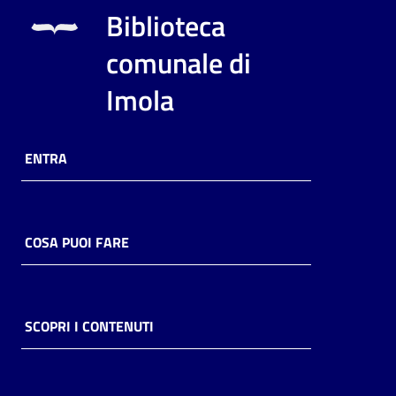
i
Biblioteca
contenuti
comunale di
Imola
Risorse
online
ENTRA
COSA PUOI FARE
Casa
Piani
Archivio
SCOPRI I CONTENUTI
storico
Decentrate