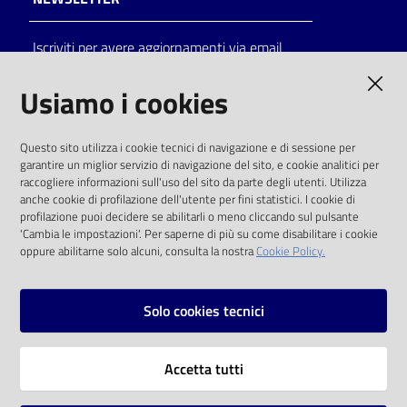
Catalogo
Iscriviti per avere aggiornamenti via email
on line
AMMINISTRAZIONE TRASPARENTE
Usiamo i cookies
Eventi
I dati personali pubblicati sono riutilizzabili
Chiedi al
Questo sito utilizza i cookie tecnici di navigazione e di sessione per
solo alle condizioni previste dalla direttiva
garantire un miglior servizio di navigazione del sito, e cookie analitici per
bibliotecario
comunitaria 2003/98/CE e dal d.lgs. 36/2006
raccogliere informazioni sull'uso del sito da parte degli utenti. Utilizza
anche cookie di profilazione dell'utente per fini statistici. I cookie di
Avvisi
SOCIAL
profilazione puoi decidere se abilitarli o meno cliccando sul pulsante
'Cambia le impostazioni'. Per saperne di più su come disabilitare i cookie
oppure abilitarne solo alcuni, consulta la nostra
Cookie Policy.
Orari
Facebook
Youtube
Instagram
Solo cookies tecnici
Vai alla pagina
Accetta tutti
Privacy