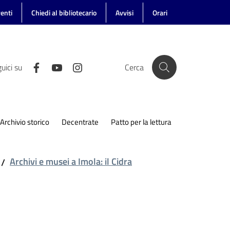
enti
Chiedi al bibliotecario
Avvisi
Orari
uici su
Cerca
Archivio storico
Decentrate
Patto per la lettura
Archivi e musei a Imola: il Cidra
/