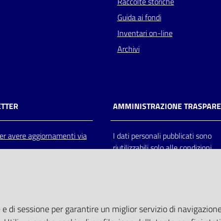
Raccolte storiche
Guida ai fondi
Inventari on-line
Archivi
TTER
AMMINISTRAZIONE TRASPAR
 per avere aggiornamenti via
I dati personali pubblicati sono
riutilizzabili solo alle condizioni
previste dalla direttiva comunitar
2003/98/CE e dal d.lgs. 36/200
 e di sessione per garantire un miglior servizio di navigazione 