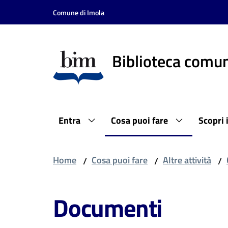
Vai al contenuto
Vai alla navigazione
Vai al footer
Comune di Imola
Biblioteca comun
Entra
Cosa puoi fare
Scopri 
Home
Cosa puoi fare
Altre attività
/
/
/
Documenti