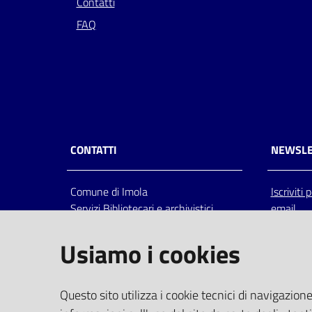
Contatti
FAQ
CONTATTI
NEWSLE
Comune di Imola
Iscriviti
Servizi Bibliotecari e archivistici
email
Via Emilia 80, 40026 Imola (Bo),
Italia
Usiamo i cookies
centralino: tel 0542.6026.36 fax
0542.602602
bim@comune.imola.bo.it
Questo sito utilizza i cookie tecnici di navigazione
PEC