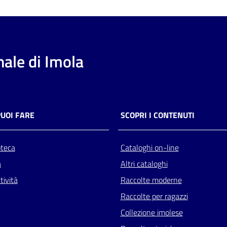
ale di Imola
PUOI FARE
SCOPRI I CONTENUTI
oteca
Cataloghi on-line
a
Altri cataloghi
tività
Raccolte moderne
Raccolte per ragazzi
Collezione imolese