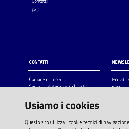
Contatti
FAQ
CONTATTI
NEWSLE
Comune di Imola
Iscriviti
Servizi Bibliotecari e archivistici
email
Via Emilia 80, 40026 Imola (Bo),
Italia
Usiamo i cookies
centralino: tel 0542.6026.36 fax
0542.602602
bim@comune.imola.bo.it
Questo sito utilizza i cookie tecnici di navigazione
PEC