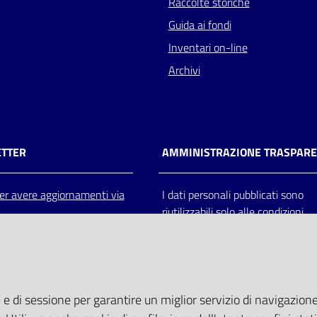
Raccolte storiche
Guida ai fondi
Inventari on-line
Archivi
TTER
AMMINISTRAZIONE TRASPAR
 per avere aggiornamenti via
I dati personali pubblicati sono
riutilizzabili solo alle condizioni
previste dalla direttiva comunitar
2003/98/CE e dal d.lgs. 36/200
 e di sessione per garantire un miglior servizio di navigazione 