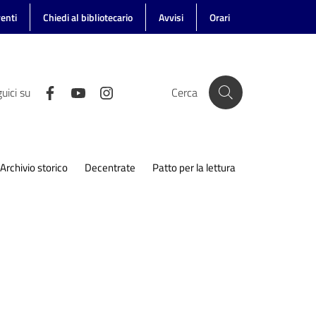
enti
Chiedi al bibliotecario
Avvisi
Orari
uici su
Cerca
Archivio storico
Decentrate
Patto per la lettura