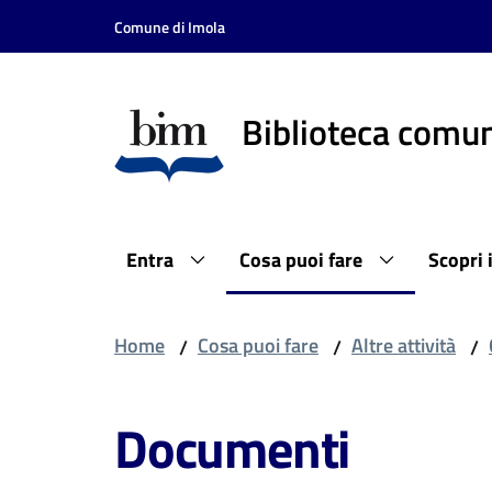
Vai al contenuto
Vai alla navigazione
Vai al footer
Comune di Imola
Biblioteca comun
Entra
Cosa puoi fare
Scopri 
Home
Cosa puoi fare
Altre attività
/
/
/
Documenti