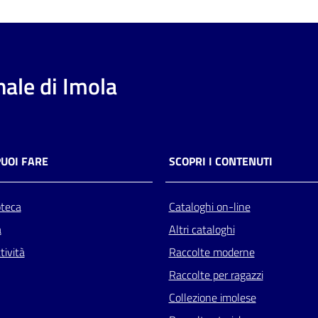
ale di Imola
PUOI FARE
SCOPRI I CONTENUTI
oteca
Cataloghi on-line
a
Altri cataloghi
tività
Raccolte moderne
Raccolte per ragazzi
Collezione imolese