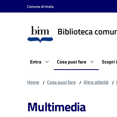
Vai al contenuto
Vai alla navigazione
Vai al footer
Comune di Imola
Biblioteca comun
Entra
Cosa puoi fare
Scopri 
Home
Cosa puoi fare
Altre attività
/
/
/
Multimedia