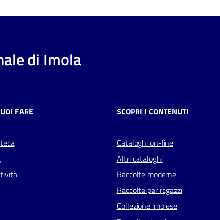
ale di Imola
PUOI FARE
SCOPRI I CONTENUTI
oteca
Cataloghi on-line
a
Altri cataloghi
tività
Raccolte moderne
Raccolte per ragazzi
Collezione imolese