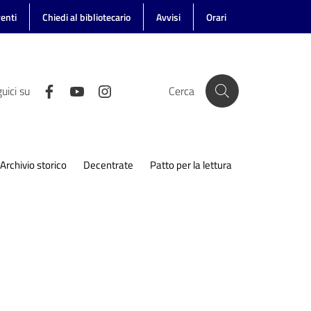
enti
Chiedi al bibliotecario
Avvisi
Orari
uici su
Cerca
Archivio storico
Decentrate
Patto per la lettura