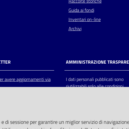
Raccolte storiche
Guida ai fondi
Inventari on-line
Archivi
TTER
AMMINISTRAZIONE TRASPAR
 per avere aggiornamenti via
I dati personali pubblicati sono
riutilizzabili solo alle condizioni
previste dalla direttiva comunitar
2003/98/CE e dal d.lgs. 36/200
 e di sessione per garantire un miglior servizio di navigazione 