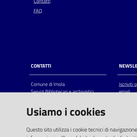
Contatti
FAQ
CONTATTI
NEWSLE
Comune di Imola
Iscriviti
Servizi Bibliotecari e archivistici
email
Via Emilia 80, 40026 Imola (Bo),
Italia
Usiamo i cookies
centralino: tel 0542.6026.36 fax
0542.602602
bim@comune.imola.bo.it
Questo sito utilizza i cookie tecnici di navigazione
PEC