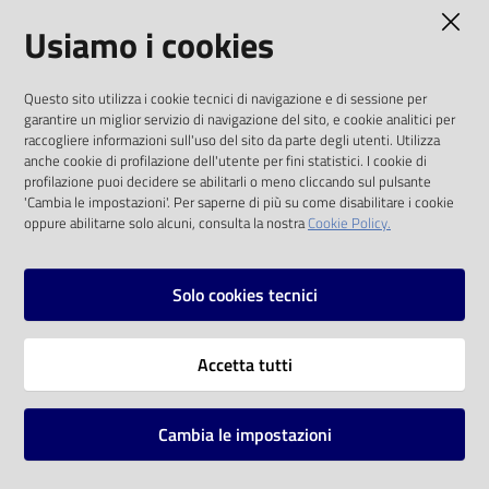
AMMINISTRAZIONE TRASPARENTE
Usiamo i cookies
Catalogo
on line
I dati personali pubblicati sono riutilizzabili
Questo sito utilizza i cookie tecnici di navigazione e di sessione per
solo alle condizioni previste dalla direttiva
Eventi
garantire un miglior servizio di navigazione del sito, e cookie analitici per
comunitaria 2003/98/CE e dal d.lgs. 36/2006
raccogliere informazioni sull'uso del sito da parte degli utenti. Utilizza
anche cookie di profilazione dell'utente per fini statistici. I cookie di
Chiedi al
SOCIAL
profilazione puoi decidere se abilitarli o meno cliccando sul pulsante
bibliotecario
'Cambia le impostazioni'. Per saperne di più su come disabilitare i cookie
oppure abilitarne solo alcuni, consulta la nostra
Cookie Policy.
Facebook
Youtube
Instagram
Avvisi
Solo cookies tecnici
Orari
Vai alla pagina
Accetta tutti
Privacy
Note legali
Cambia le impostazioni
Mappa del sito