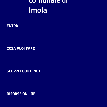
i
Imola
contenuti
ENTRA
Risorse
online
COSA PUOI FARE
Casa
SCOPRI I CONTENUTI
Piani
Archivio
storico
RISORSE ONLINE
Decentrate