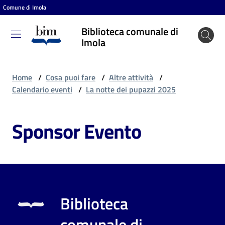
Comune di Imola
Vai al contenuto
Vai alla navigazione
Vai al footer
Biblioteca comunale di
Biblioteca
Imola
comunale
di Imola
Home
/
Cosa puoi fare
/
Altre attività
/
Calendario eventi
/
La notte dei pupazzi 2025
Entra
Sponsor Evento
Cosa
puoi
fare
Biblioteca
Scopri
comunale di