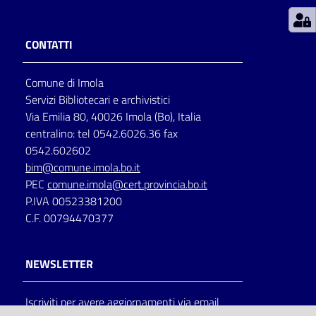
Patto
CONTATTI
per
la
Comune di Imola
lettura
Servizi Bibliotecari e archivistici
Via Emilia 80, 40026 Imola (Bo), Italia
centralino: tel 0542.6026.36 fax
Seguici
0542.602602
su
bim@comune.imola.bo.it
PEC
comune.imola@cert.provincia.bo.it
P.IVA 00523381200
C.F. 00794470377
NEWSLETTER
Iscriviti per avere aggiornamenti via email