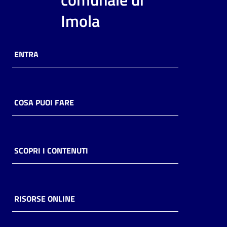
i
Imola
contenuti
ENTRA
Risorse
online
COSA PUOI FARE
Casa
SCOPRI I CONTENUTI
Piani
Archivio
storico
RISORSE ONLINE
Decentrate