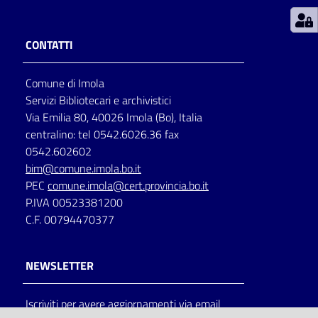
Patto
CONTATTI
per
la
Comune di Imola
lettura
Servizi Bibliotecari e archivistici
Via Emilia 80, 40026 Imola (Bo), Italia
centralino: tel 0542.6026.36 fax
Seguici
0542.602602
su
bim@comune.imola.bo.it
PEC
comune.imola@cert.provincia.bo.it
P.IVA 00523381200
C.F. 00794470377
NEWSLETTER
Iscriviti per avere aggiornamenti via email