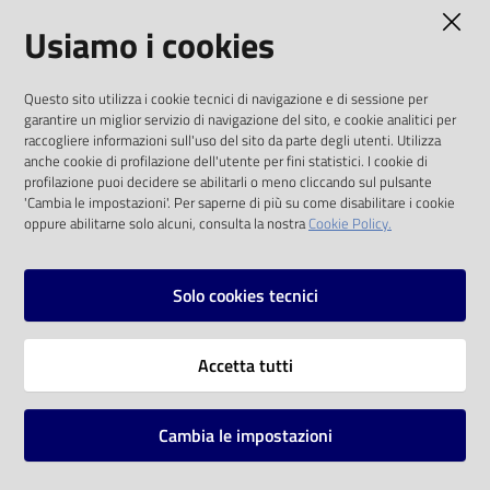
AMMINISTRAZIONE TRASPARENTE
Usiamo i cookies
Catalogo
on line
I dati personali pubblicati sono riutilizzabili
Questo sito utilizza i cookie tecnici di navigazione e di sessione per
solo alle condizioni previste dalla direttiva
Eventi
garantire un miglior servizio di navigazione del sito, e cookie analitici per
comunitaria 2003/98/CE e dal d.lgs. 36/2006
raccogliere informazioni sull'uso del sito da parte degli utenti. Utilizza
anche cookie di profilazione dell'utente per fini statistici. I cookie di
Chiedi al
SOCIAL
profilazione puoi decidere se abilitarli o meno cliccando sul pulsante
bibliotecario
'Cambia le impostazioni'. Per saperne di più su come disabilitare i cookie
oppure abilitarne solo alcuni, consulta la nostra
Cookie Policy.
Facebook
Youtube
Instagram
Avvisi
Solo cookies tecnici
Orari
Vai alla pagina
Accetta tutti
Privacy
Note legali
Cambia le impostazioni
Mappa del sito