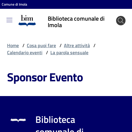
Comune di Imola
Vai al contenuto
Vai alla navigazione
Vai al footer
Biblioteca comunale di
Biblioteca
Imola
comunale
di Imola
Home
/
Cosa puoi fare
/
Altre attività
/
Calendario eventi
/
La parola sensuale
Entra
Sponsor Evento
Cosa
puoi
fare
Biblioteca
Scopri
comunale di