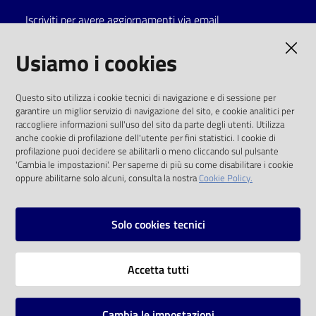
Iscriviti per avere aggiornamenti via email
Catalogo
on line
AMMINISTRAZIONE TRASPARENTE
Usiamo i cookies
Eventi
I dati personali pubblicati sono riutilizzabili
Questo sito utilizza i cookie tecnici di navigazione e di sessione per
solo alle condizioni previste dalla direttiva
garantire un miglior servizio di navigazione del sito, e cookie analitici per
Chiedi al
comunitaria 2003/98/CE e dal d.lgs. 36/2006
raccogliere informazioni sull'uso del sito da parte degli utenti. Utilizza
bibliotecario
anche cookie di profilazione dell'utente per fini statistici. I cookie di
SOCIAL
profilazione puoi decidere se abilitarli o meno cliccando sul pulsante
Avvisi
'Cambia le impostazioni'. Per saperne di più su come disabilitare i cookie
oppure abilitarne solo alcuni, consulta la nostra
Cookie Policy.
Facebook
Youtube
Instagram
Orari
Solo cookies tecnici
Vai alla pagina
Accetta tutti
Privacy
Note legali
Cambia le impostazioni