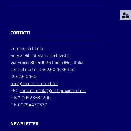
Patto
per
la
CONTATTI
lettura
Comune di Imola
Servizi Bibliotecari e archivistici
Seguici
Via Emilia 80, 40026 Imola (Bo), Italia
su
centralino: tel 0542.6026.36 fax
0542.602602
bim@comune.imola.bo.it
PEC
comune.imola@cert.provincia.bo.it
P.IVA 00523381200
C.F. 00794470377
NEWSLETTER