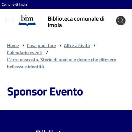
Comune di Imola
Vai al contenuto
Vai alla navigazione
Vai al footer
Biblioteca comunale di
Biblioteca
Imola
comunale
di Imola
Home
/
Cosa puoi fare
/
Altre attività
/
Calendario eventi
/
L'arte nascosta. Storie di uomini e donne che difesero
Entra
bellezza e identità
Sponsor Evento
Cosa
puoi
fare
Scopri