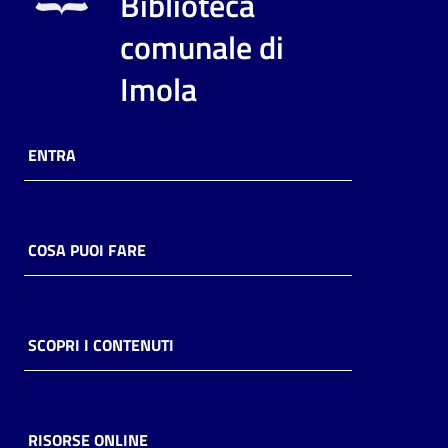
Biblioteca
i
contenuti
comunale di
Imola
Risorse
online
ENTRA
COSA PUOI FARE
Casa
Piani
SCOPRI I CONTENUTI
Archivio
storico
RISORSE ONLINE
Decentrate