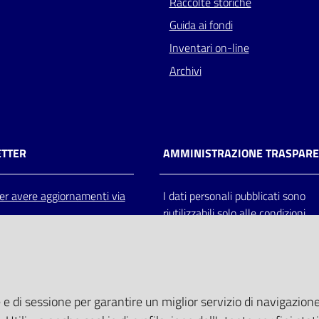
Raccolte storiche
Guida ai fondi
Inventari on-line
Archivi
TTER
AMMINISTRAZIONE TRASPAR
 per avere aggiornamenti via
I dati personali pubblicati sono
riutilizzabili solo alle condizioni
previste dalla direttiva comunitar
2003/98/CE e dal d.lgs. 36/200
 e di sessione per garantire un miglior servizio di navigazione 