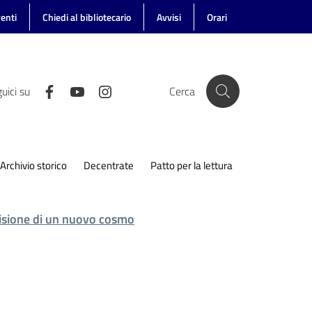
enti
Chiedi al bibliotecario
Avvisi
Orari
uici su
Cerca
Archivio storico
Decentrate
Patto per la lettura
 visione di un nuovo cosmo