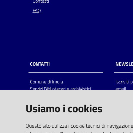
Contatti
FAQ
CONTATTI
NEWSLE
Comune di Imola
Iscriviti
Servizi Bibliotecari e archivistici
email
Via Emilia 80, 40026 Imola (Bo),
Italia
Usiamo i cookies
centralino: tel 0542.6026.36 fax
0542.602602
bim@comune.imola.bo.it
Questo sito utilizza i cookie tecnici di navigazione
PEC