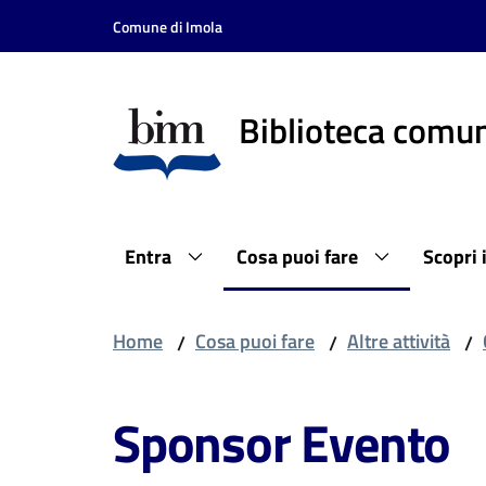
Vai al contenuto
Vai alla navigazione
Vai al footer
Comune di Imola
Biblioteca comun
Entra
Cosa puoi fare
Scopri 
Home
Cosa puoi fare
Altre attività
/
/
/
Sponsor Evento