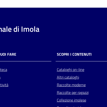
ale di Imola
PUOI FARE
SCOPRI I CONTENUTI
oteca
Cataloghi on-line
a
Altri cataloghi
tività
Raccolte moderne
Raccolte per ragazzi
Collezione imolese