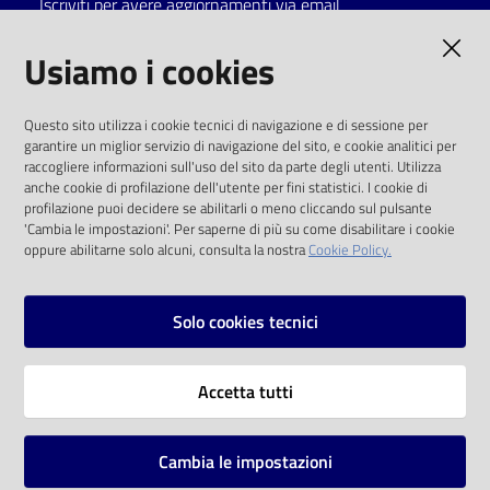
Iscriviti per avere aggiornamenti via email
Catalogo
AMMINISTRAZIONE TRASPARENTE
Usiamo i cookies
on line
I dati personali pubblicati sono riutilizzabili
Eventi
Questo sito utilizza i cookie tecnici di navigazione e di sessione per
solo alle condizioni previste dalla direttiva
garantire un miglior servizio di navigazione del sito, e cookie analitici per
comunitaria 2003/98/CE e dal d.lgs. 36/2006
raccogliere informazioni sull'uso del sito da parte degli utenti. Utilizza
Chiedi al
anche cookie di profilazione dell'utente per fini statistici. I cookie di
bibliotecario
SOCIAL
profilazione puoi decidere se abilitarli o meno cliccando sul pulsante
'Cambia le impostazioni'. Per saperne di più su come disabilitare i cookie
oppure abilitarne solo alcuni, consulta la nostra
Cookie Policy.
Avvisi
Facebook
Youtube
Instagram
Orari
Solo cookies tecnici
Vai alla pagina
Accetta tutti
Privacy
Note legali
Cambia le impostazioni