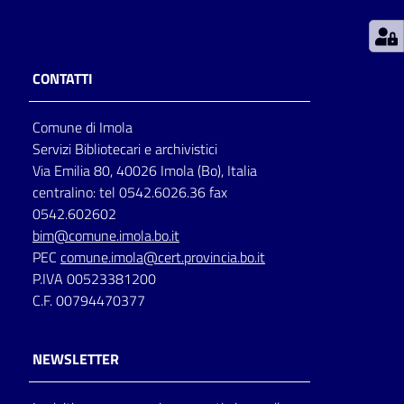
Patto
per
CONTATTI
la
lettura
Comune di Imola
Servizi Bibliotecari e archivistici
Via Emilia 80, 40026 Imola (Bo), Italia
Seguici
centralino: tel 0542.6026.36 fax
su
0542.602602
bim@comune.imola.bo.it
PEC
comune.imola@cert.provincia.bo.it
P.IVA 00523381200
C.F. 00794470377
NEWSLETTER