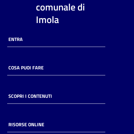
i
comunale di
contenuti
Imola
Risorse
ENTRA
online
COSA PUOI FARE
Casa
Piani
SCOPRI I CONTENUTI
Archivio
storico
RISORSE ONLINE
Decentrate