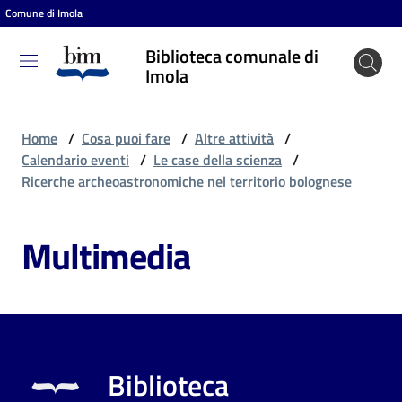
Comune di Imola
Vai al contenuto
Vai alla navigazione
Vai al footer
Biblioteca comunale di
Biblioteca
Imola
comunale
di Imola
Home
/
Cosa puoi fare
/
Altre attività
/
Calendario eventi
/
Le case della scienza
/
Ricerche archeoastronomiche nel territorio bolognese
Entra
Multimedia
Cosa
puoi
fare
Biblioteca
Scopri