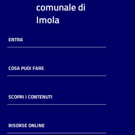
i
comunale di
contenuti
Imola
Risorse
ENTRA
online
COSA PUOI FARE
Casa
Piani
SCOPRI I CONTENUTI
Archivio
storico
RISORSE ONLINE
Decentrate