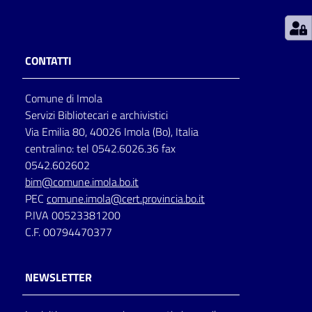
Patto
per
CONTATTI
la
lettura
Comune di Imola
Servizi Bibliotecari e archivistici
Via Emilia 80, 40026 Imola (Bo), Italia
Seguici
centralino: tel 0542.6026.36 fax
su
0542.602602
bim@comune.imola.bo.it
PEC
comune.imola@cert.provincia.bo.it
P.IVA 00523381200
C.F. 00794470377
NEWSLETTER