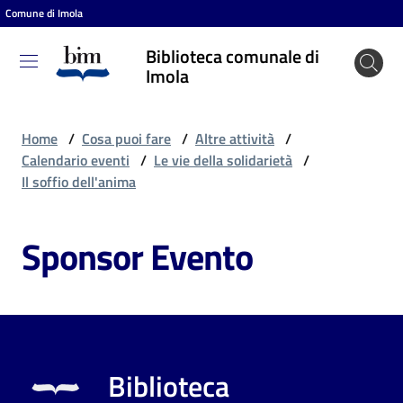
Comune di Imola
Vai al contenuto
Vai alla navigazione
Vai al footer
Biblioteca comunale di
Biblioteca
Imola
comunale
di Imola
Home
/
Cosa puoi fare
/
Altre attività
/
Calendario eventi
/
Le vie della solidarietà
/
Il soffio dell'anima
Entra
Sponsor Evento
Cosa
puoi
fare
Biblioteca
Scopri