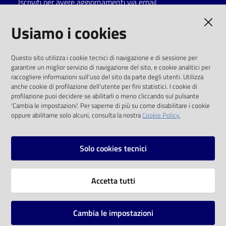
Iscriviti per avere aggiornamenti via email
Catalogo
AMMINISTRAZIONE TRASPARENTE
Usiamo i cookies
on line
I dati personali pubblicati sono riutilizzabili
Eventi
Questo sito utilizza i cookie tecnici di navigazione e di sessione per
solo alle condizioni previste dalla direttiva
garantire un miglior servizio di navigazione del sito, e cookie analitici per
comunitaria 2003/98/CE e dal d.lgs. 36/2006
raccogliere informazioni sull'uso del sito da parte degli utenti. Utilizza
Chiedi al
anche cookie di profilazione dell'utente per fini statistici. I cookie di
bibliotecario
SOCIAL
profilazione puoi decidere se abilitarli o meno cliccando sul pulsante
'Cambia le impostazioni'. Per saperne di più su come disabilitare i cookie
oppure abilitarne solo alcuni, consulta la nostra
Cookie Policy.
Avvisi
Facebook
Youtube
Instagram
Orari
Solo cookies tecnici
Vai alla pagina
Accetta tutti
Privacy
Note legali
Cambia le impostazioni