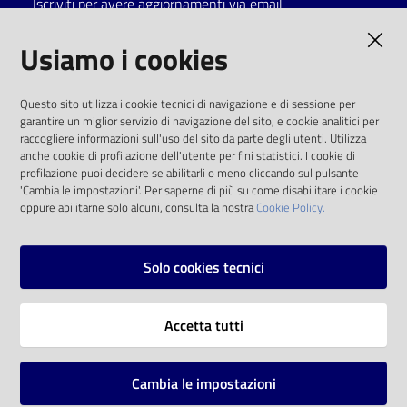
Iscriviti per avere aggiornamenti via email
Catalogo
AMMINISTRAZIONE TRASPARENTE
Usiamo i cookies
on line
I dati personali pubblicati sono riutilizzabili
Eventi
Questo sito utilizza i cookie tecnici di navigazione e di sessione per
solo alle condizioni previste dalla direttiva
garantire un miglior servizio di navigazione del sito, e cookie analitici per
comunitaria 2003/98/CE e dal d.lgs. 36/2006
raccogliere informazioni sull'uso del sito da parte degli utenti. Utilizza
Chiedi al
anche cookie di profilazione dell'utente per fini statistici. I cookie di
bibliotecario
SOCIAL
profilazione puoi decidere se abilitarli o meno cliccando sul pulsante
'Cambia le impostazioni'. Per saperne di più su come disabilitare i cookie
oppure abilitarne solo alcuni, consulta la nostra
Cookie Policy.
Avvisi
Facebook
Youtube
Instagram
Orari
Solo cookies tecnici
Vai alla pagina
Accetta tutti
Privacy
Note legali
Cambia le impostazioni