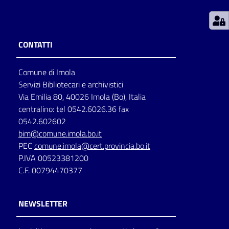
Patto
per
CONTATTI
la
lettura
Comune di Imola
Servizi Bibliotecari e archivistici
Via Emilia 80, 40026 Imola (Bo), Italia
Seguici
centralino: tel 0542.6026.36 fax
su
0542.602602
bim@comune.imola.bo.it
PEC
comune.imola@cert.provincia.bo.it
P.IVA 00523381200
C.F. 00794470377
NEWSLETTER