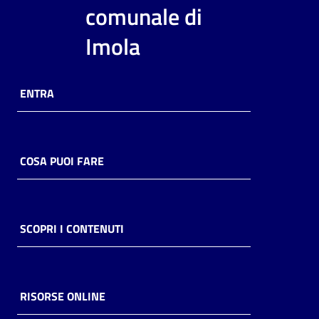
i
comunale di
contenuti
Imola
Risorse
ENTRA
online
COSA PUOI FARE
Casa
Piani
SCOPRI I CONTENUTI
Archivio
storico
RISORSE ONLINE
Decentrate