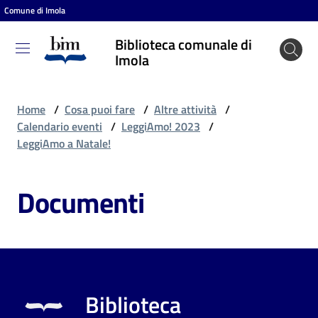
Comune di Imola
Vai al contenuto
Vai alla navigazione
Vai al footer
Biblioteca comunale di
Biblioteca
Imola
comunale
di Imola
Home
/
Cosa puoi fare
/
Altre attività
/
Calendario eventi
/
LeggiAmo! 2023
/
LeggiAmo a Natale!
Entra
Documenti
Cosa
puoi
fare
Biblioteca
Scopri