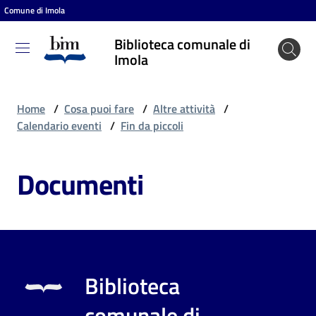
Comune di Imola
Vai al contenuto
Vai alla navigazione
Vai al footer
Biblioteca comunale di
Biblioteca
Imola
comunale
di Imola
Home
/
Cosa puoi fare
/
Altre attività
/
Calendario eventi
/
Fin da piccoli
Entra
Documenti
Cosa
puoi
fare
Biblioteca
Scopri
comunale di