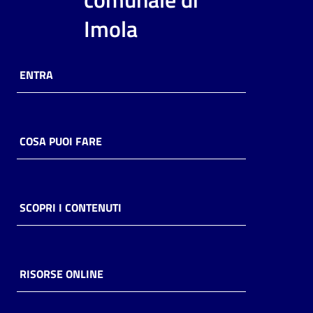
i
Imola
contenuti
ENTRA
Risorse
online
COSA PUOI FARE
Casa
SCOPRI I CONTENUTI
Piani
Archivio
storico
RISORSE ONLINE
Decentrate