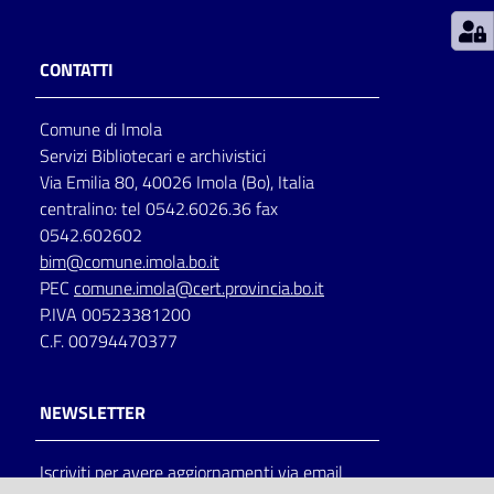
Patto
CONTATTI
per
la
Comune di Imola
lettura
Servizi Bibliotecari e archivistici
Via Emilia 80, 40026 Imola (Bo), Italia
centralino: tel 0542.6026.36 fax
Seguici
0542.602602
su
bim@comune.imola.bo.it
PEC
comune.imola@cert.provincia.bo.it
P.IVA 00523381200
C.F. 00794470377
NEWSLETTER
Iscriviti per avere aggiornamenti via email