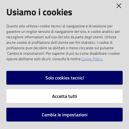
AMMINISTRAZIONE TRASPARENTE
Usiamo i cookies
Catalogo
on line
I dati personali pubblicati sono riutilizzabili
Questo sito utilizza i cookie tecnici di navigazione e di sessione per
solo alle condizioni previste dalla direttiva
Eventi
garantire un miglior servizio di navigazione del sito, e cookie analitici per
comunitaria 2003/98/CE e dal d.lgs. 36/2006
raccogliere informazioni sull'uso del sito da parte degli utenti. Utilizza
anche cookie di profilazione dell'utente per fini statistici. I cookie di
Chiedi al
SOCIAL
profilazione puoi decidere se abilitarli o meno cliccando sul pulsante
bibliotecario
'Cambia le impostazioni'. Per saperne di più su come disabilitare i cookie
oppure abilitarne solo alcuni, consulta la nostra
Cookie Policy.
Facebook
Youtube
Instagram
Avvisi
Solo cookies tecnici
Orari
Vai alla pagina
Accetta tutti
Privacy
Note legali
Cambia le impostazioni
Mappa del sito