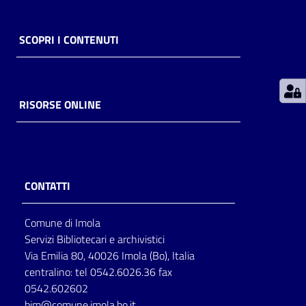
Patto
SCOPRI I CONTENUTI
per
la
lettura
RISORSE ONLINE
Seguici
su
CONTATTI
Comune di Imola
Servizi Bibliotecari e archivistici
Via Emilia 80, 40026 Imola (Bo), Italia
centralino: tel 0542.6026.36 fax
0542.602602
bim@comune.imola.bo.it