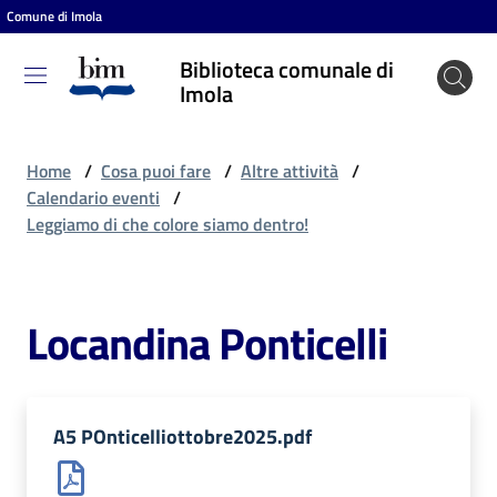
Comune di Imola
Vai al contenuto
Vai alla navigazione
Vai al footer
Biblioteca comunale di
Biblioteca
Imola
comunale
di Imola
Home
/
Cosa puoi fare
/
Altre attività
/
Calendario eventi
/
Leggiamo di che colore siamo dentro!
Entra
Locandina Ponticelli
Cosa
puoi
fare
A5 POnticelliottobre2025.pdf
Scopri