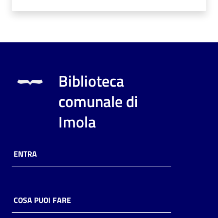
i
contenuti
Risorse
online
Biblioteca
comunale di
Imola
Casa
Piani
ENTRA
Archivio
storico
COSA PUOI FARE
Decentrate