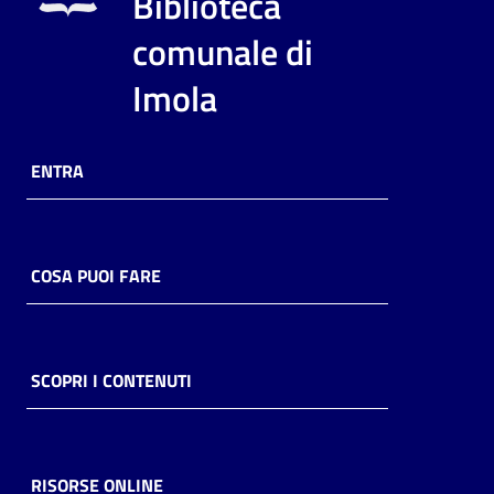
Biblioteca
i
contenuti
comunale di
Imola
Risorse
online
ENTRA
COSA PUOI FARE
Casa
Piani
SCOPRI I CONTENUTI
Archivio
storico
RISORSE ONLINE
Decentrate