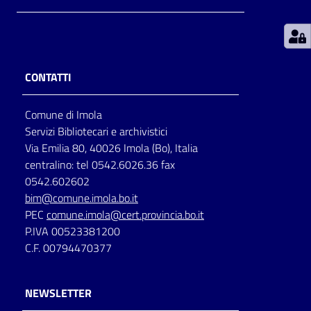
Patto
per
la
CONTATTI
lettura
Comune di Imola
Servizi Bibliotecari e archivistici
Seguici
Via Emilia 80, 40026 Imola (Bo), Italia
su
centralino: tel 0542.6026.36 fax
0542.602602
bim@comune.imola.bo.it
PEC
comune.imola@cert.provincia.bo.it
P.IVA 00523381200
C.F. 00794470377
NEWSLETTER