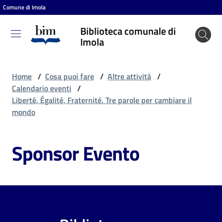
Comune di Imola
Vai al contenuto
Vai alla navigazione
Vai al footer
Biblioteca comunale di
Biblioteca
Imola
comunale
di Imola
Home
/
Cosa puoi fare
/
Altre attività
/
Calendario eventi
/
Liberté, Égalité, Fraternité. Tre parole per cambiare il
Entra
mondo
Sponsor Evento
Cosa
puoi
fare
Scopri