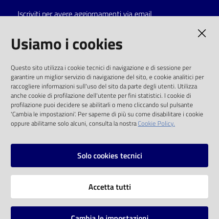
Iscriviti per avere aggiornamenti via email
Catalogo
on line
AMMINISTRAZIONE TRASPARENTE
Usiamo i cookies
Eventi
I dati personali pubblicati sono riutilizzabili
Questo sito utilizza i cookie tecnici di navigazione e di sessione per
solo alle condizioni previste dalla direttiva
garantire un miglior servizio di navigazione del sito, e cookie analitici per
Chiedi al
comunitaria 2003/98/CE e dal d.lgs. 36/2006
raccogliere informazioni sull'uso del sito da parte degli utenti. Utilizza
bibliotecario
anche cookie di profilazione dell'utente per fini statistici. I cookie di
SOCIAL
profilazione puoi decidere se abilitarli o meno cliccando sul pulsante
Avvisi
'Cambia le impostazioni'. Per saperne di più su come disabilitare i cookie
oppure abilitarne solo alcuni, consulta la nostra
Cookie Policy.
Facebook
Youtube
Instagram
Orari
Solo cookies tecnici
Vai alla pagina
Accetta tutti
Privacy
Note legali
Cambia le impostazioni