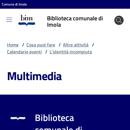
Comune di Imola
Vai al contenuto
Vai alla navigazione
Vai al footer
Biblioteca comunale di
Biblioteca
Imola
comunale
di Imola
Home
/
Cosa puoi fare
/
Altre attività
/
Calendario eventi
/
L'identità incompiuta
Entra
Multimedia
Cosa
puoi
fare
Biblioteca
Scopri
comunale di