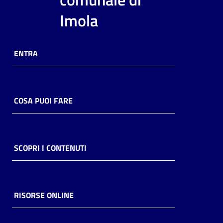
i
Imola
contenuti
ENTRA
Risorse
online
COSA PUOI FARE
Casa
SCOPRI I CONTENUTI
Piani
Archivio
storico
RISORSE ONLINE
Decentrate