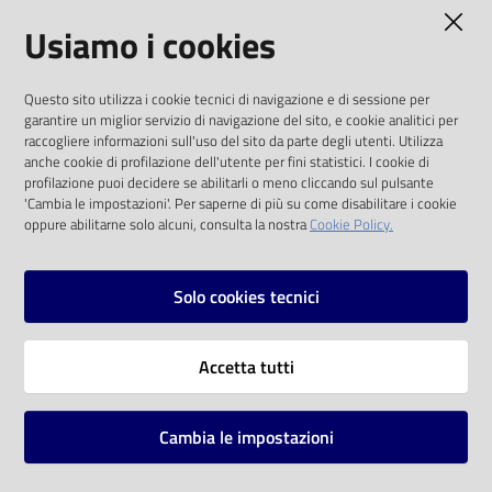
AMMINISTRAZIONE TRASPARENTE
Usiamo i cookies
Catalogo
on line
I dati personali pubblicati sono riutilizzabili
Questo sito utilizza i cookie tecnici di navigazione e di sessione per
solo alle condizioni previste dalla direttiva
Eventi
garantire un miglior servizio di navigazione del sito, e cookie analitici per
comunitaria 2003/98/CE e dal d.lgs. 36/2006
raccogliere informazioni sull'uso del sito da parte degli utenti. Utilizza
anche cookie di profilazione dell'utente per fini statistici. I cookie di
Chiedi al
SOCIAL
profilazione puoi decidere se abilitarli o meno cliccando sul pulsante
bibliotecario
'Cambia le impostazioni'. Per saperne di più su come disabilitare i cookie
oppure abilitarne solo alcuni, consulta la nostra
Cookie Policy.
Facebook
Youtube
Instagram
Avvisi
Solo cookies tecnici
Orari
Vai alla pagina
Accetta tutti
Privacy
Note legali
Cambia le impostazioni
Mappa del sito