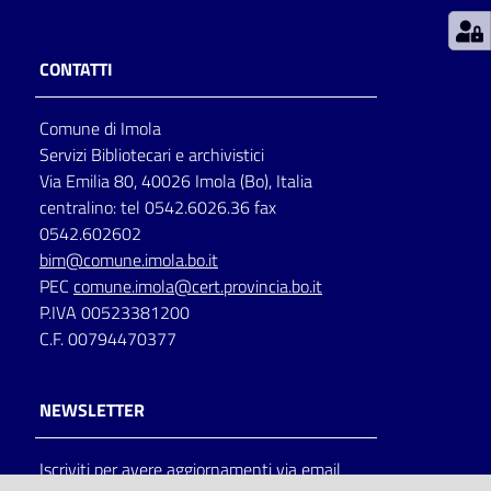
Patto
CONTATTI
per
la
Comune di Imola
lettura
Servizi Bibliotecari e archivistici
Via Emilia 80, 40026 Imola (Bo), Italia
centralino: tel 0542.6026.36 fax
Seguici
0542.602602
su
bim@comune.imola.bo.it
PEC
comune.imola@cert.provincia.bo.it
P.IVA 00523381200
C.F. 00794470377
NEWSLETTER
Iscriviti per avere aggiornamenti via email