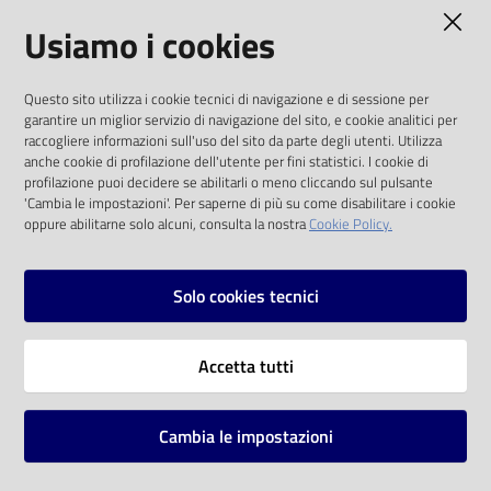
AMMINISTRAZIONE TRASPARENTE
Usiamo i cookies
Catalogo
on line
I dati personali pubblicati sono riutilizzabili
Questo sito utilizza i cookie tecnici di navigazione e di sessione per
solo alle condizioni previste dalla direttiva
Eventi
garantire un miglior servizio di navigazione del sito, e cookie analitici per
comunitaria 2003/98/CE e dal d.lgs. 36/2006
raccogliere informazioni sull'uso del sito da parte degli utenti. Utilizza
anche cookie di profilazione dell'utente per fini statistici. I cookie di
Chiedi al
SOCIAL
profilazione puoi decidere se abilitarli o meno cliccando sul pulsante
bibliotecario
'Cambia le impostazioni'. Per saperne di più su come disabilitare i cookie
oppure abilitarne solo alcuni, consulta la nostra
Cookie Policy.
Facebook
Youtube
Instagram
Avvisi
Solo cookies tecnici
Orari
Vai alla pagina
Accetta tutti
Privacy
Note legali
Cambia le impostazioni
Mappa del sito