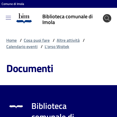
Comune di Imola
Vai al contenuto
Vai alla navigazione
Vai al footer
Biblioteca comunale di
Biblioteca
Imola
comunale
di Imola
Home
/
Cosa puoi fare
/
Altre attività
/
Calendario eventi
/
L'orso Wojtek
Entra
Documenti
Cosa
puoi
fare
Biblioteca
Scopri
comunale di