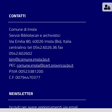
Patto
CONTATTI
per
la
Comune di Imola
lettura
Servizi Bibliotecari e archivistici
Via Emilia 80, 40026 Imola (Bo), Italia
centralino: tel 0542.6026.36 fax
Seguici
0542.602602
su
bim@comune.imola.bo.it
PEC
comune.imola@cert.provincia.bo.it
P.IVA 00523381200
C.F. 00794470377
NEWSLETTER
Iscriviti per avere aggiornamenti via email