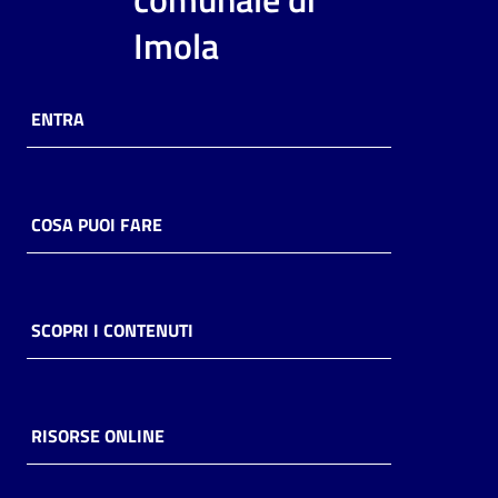
i
Imola
contenuti
ENTRA
Risorse
online
COSA PUOI FARE
Casa
SCOPRI I CONTENUTI
Piani
Archivio
storico
RISORSE ONLINE
Decentrate