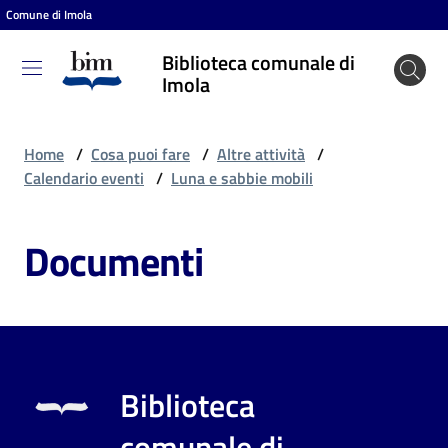
Comune di Imola
Vai al contenuto
Vai alla navigazione
Vai al footer
Biblioteca comunale di
Biblioteca
Imola
comunale
di Imola
Home
/
Cosa puoi fare
/
Altre attività
/
Calendario eventi
/
Luna e sabbie mobili
Entra
Documenti
Cosa
puoi
fare
Biblioteca
Scopri
comunale di