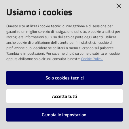
AMMINISTRAZIONE TRASPARENTE
Usiamo i cookies
Catalogo
on line
I dati personali pubblicati sono riutilizzabili
Questo sito utilizza i cookie tecnici di navigazione e di sessione per
solo alle condizioni previste dalla direttiva
Eventi
garantire un miglior servizio di navigazione del sito, e cookie analitici per
comunitaria 2003/98/CE e dal d.lgs. 36/2006
raccogliere informazioni sull'uso del sito da parte degli utenti. Utilizza
anche cookie di profilazione dell'utente per fini statistici. I cookie di
Chiedi al
SOCIAL
profilazione puoi decidere se abilitarli o meno cliccando sul pulsante
bibliotecario
'Cambia le impostazioni'. Per saperne di più su come disabilitare i cookie
oppure abilitarne solo alcuni, consulta la nostra
Cookie Policy.
Facebook
Youtube
Instagram
Avvisi
Solo cookies tecnici
Orari
Vai alla pagina
Accetta tutti
Privacy
Note legali
Cambia le impostazioni
Mappa del sito