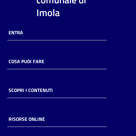
i
Imola
contenuti
ENTRA
Risorse
online
COSA PUOI FARE
Casa
SCOPRI I CONTENUTI
Piani
Archivio
storico
RISORSE ONLINE
Decentrate