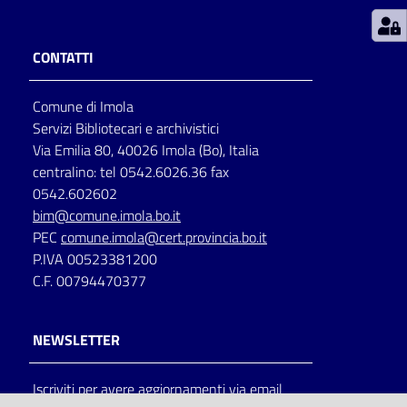
Patto
CONTATTI
per
la
Comune di Imola
lettura
Servizi Bibliotecari e archivistici
Via Emilia 80, 40026 Imola (Bo), Italia
centralino: tel 0542.6026.36 fax
Seguici
0542.602602
su
bim@comune.imola.bo.it
PEC
comune.imola@cert.provincia.bo.it
P.IVA 00523381200
C.F. 00794470377
NEWSLETTER
Iscriviti per avere aggiornamenti via email