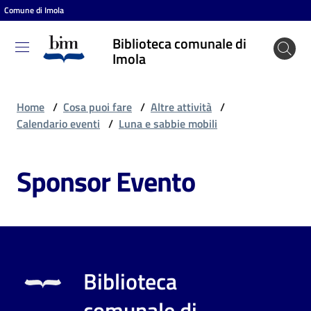
Comune di Imola
Vai al contenuto
Vai alla navigazione
Vai al footer
Biblioteca comunale di
Biblioteca
Imola
comunale
di Imola
Home
/
Cosa puoi fare
/
Altre attività
/
Calendario eventi
/
Luna e sabbie mobili
Entra
Sponsor Evento
Cosa
puoi
fare
Biblioteca
Scopri
comunale di