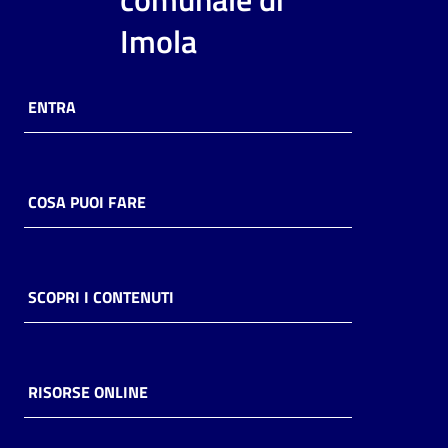
i
Imola
contenuti
ENTRA
Risorse
online
COSA PUOI FARE
Casa
SCOPRI I CONTENUTI
Piani
Archivio
storico
RISORSE ONLINE
Decentrate