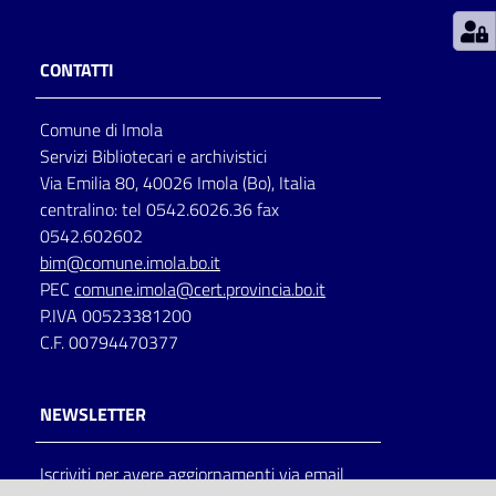
Patto
CONTATTI
per
la
Comune di Imola
lettura
Servizi Bibliotecari e archivistici
Via Emilia 80, 40026 Imola (Bo), Italia
centralino: tel 0542.6026.36 fax
Seguici
0542.602602
su
bim@comune.imola.bo.it
PEC
comune.imola@cert.provincia.bo.it
P.IVA 00523381200
C.F. 00794470377
NEWSLETTER
Iscriviti per avere aggiornamenti via email