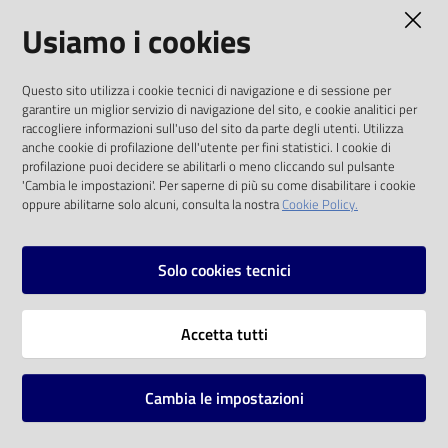
AMMINISTRAZIONE TRASPARENTE
Usiamo i cookies
Catalogo
on line
I dati personali pubblicati sono riutilizzabili
Questo sito utilizza i cookie tecnici di navigazione e di sessione per
solo alle condizioni previste dalla direttiva
Eventi
garantire un miglior servizio di navigazione del sito, e cookie analitici per
comunitaria 2003/98/CE e dal d.lgs. 36/2006
raccogliere informazioni sull'uso del sito da parte degli utenti. Utilizza
anche cookie di profilazione dell'utente per fini statistici. I cookie di
Chiedi al
SOCIAL
profilazione puoi decidere se abilitarli o meno cliccando sul pulsante
bibliotecario
'Cambia le impostazioni'. Per saperne di più su come disabilitare i cookie
oppure abilitarne solo alcuni, consulta la nostra
Cookie Policy.
Facebook
Youtube
Instagram
Avvisi
Solo cookies tecnici
Orari
Vai alla pagina
Accetta tutti
Privacy
Note legali
Cambia le impostazioni
Mappa del sito