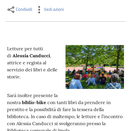
i
contenuti
Condividi
Vedi azioni
Risorse
online
Letture per tutti
di
Alessia Canducci
,
attrice e regista al
servizio dei libri e delle
storie.
Casa
Piani
Sarà inoltre presente la
nostra
biblio-bike
con tanti libri da prendere in
Archivio
prestito e la possibilità di fare la tessera della
storico
biblioteca. In caso di maltempo, le letture e l’incontro
con Alessia Canducci si svolgeranno presso la
Decentrate
Biblioteca comunale di Imola.