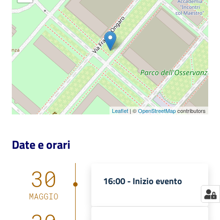
Catalogo
on line
Eventi
Chiedi al
bibliotecario
Leaflet
| ©
OpenStreetMap
contributors
Avvisi
Orari
Date e orari
30
16:00 -
Inizio evento
MAGGIO