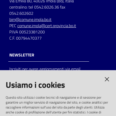
Via Emilia 80, 40026 Imola (Bo), Italia
centralino: tel 0542.6026.36 fax
0542.602602
bim@comune.imola.bo.it
PEC
comune.imola@cert.provincia.bo.it
P.IVA 00523381200
C.F. 00794470377
NEWSLETTER
Iscriviti per avere aggiornamenti via email
AMMINISTRAZIONE TRASPARENTE
Usiamo i cookies
I dati personali pubblicati sono riutilizzabili
Questo sito utilizza i cookie tecnici di navigazione e di sessione per
solo alle condizioni previste dalla direttiva
garantire un miglior servizio di navigazione del sito, e cookie analitici per
comunitaria 2003/98/CE e dal d.lgs. 36/2006
raccogliere informazioni sull'uso del sito da parte degli utenti. Utilizza
anche cookie di profilazione dell'utente per fini statistici. I cookie di