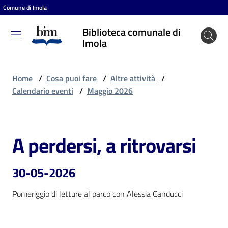
Comune di Imola
Vai al contenuto
Vai alla navigazione
Vai al footer
Biblioteca comunale di
Biblioteca
Imola
comunale
di Imola
Home
/
Cosa puoi fare
/
Altre attività
/
Calendario eventi
/
Maggio 2026
Entra
A perdersi, a ritrovarsi
Salta al contenuto
Cosa
puoi
30-05-2026
fare
Pomeriggio di letture al parco con Alessia Canducci
Scopri