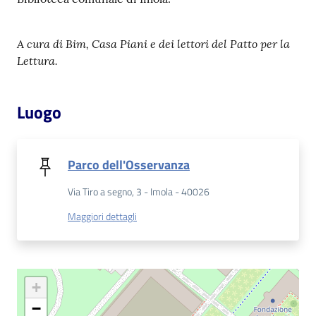
Patto
A cura di Bim, Casa Piani e dei lettori del Patto per la
per
Lettura.
la
lettura
Luogo
Seguici
Parco dell'Osservanza
su
Via Tiro a segno, 3 - Imola - 40026
Maggiori dettagli
+
−