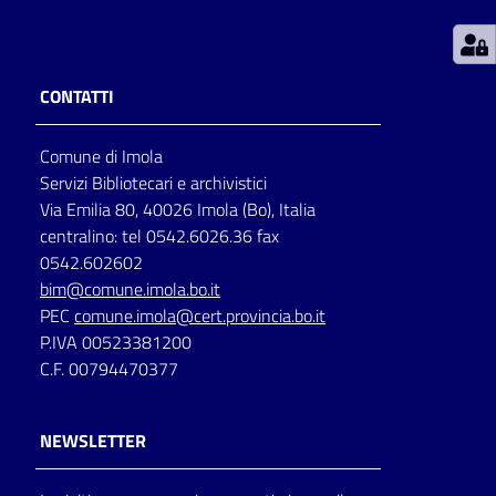
Patto
per
CONTATTI
la
lettura
Comune di Imola
Servizi Bibliotecari e archivistici
Via Emilia 80, 40026 Imola (Bo), Italia
Seguici
centralino: tel 0542.6026.36 fax
su
0542.602602
bim@comune.imola.bo.it
PEC
comune.imola@cert.provincia.bo.it
P.IVA 00523381200
C.F. 00794470377
NEWSLETTER