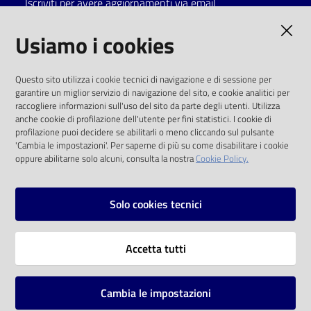
Iscriviti per avere aggiornamenti via email
Catalogo
AMMINISTRAZIONE TRASPARENTE
Usiamo i cookies
on line
I dati personali pubblicati sono riutilizzabili
Eventi
Questo sito utilizza i cookie tecnici di navigazione e di sessione per
solo alle condizioni previste dalla direttiva
garantire un miglior servizio di navigazione del sito, e cookie analitici per
comunitaria 2003/98/CE e dal d.lgs. 36/2006
raccogliere informazioni sull'uso del sito da parte degli utenti. Utilizza
Chiedi al
anche cookie di profilazione dell'utente per fini statistici. I cookie di
bibliotecario
SOCIAL
profilazione puoi decidere se abilitarli o meno cliccando sul pulsante
'Cambia le impostazioni'. Per saperne di più su come disabilitare i cookie
oppure abilitarne solo alcuni, consulta la nostra
Cookie Policy.
Avvisi
Facebook
Youtube
Instagram
Orari
Solo cookies tecnici
Vai alla pagina
Accetta tutti
Privacy
Note legali
Cambia le impostazioni