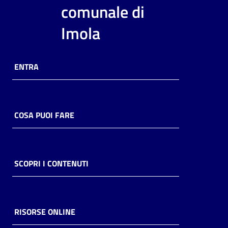
i
comunale di
contenuti
Imola
Risorse
ENTRA
online
COSA PUOI FARE
Casa
Piani
SCOPRI I CONTENUTI
Archivio
storico
RISORSE ONLINE
Decentrate