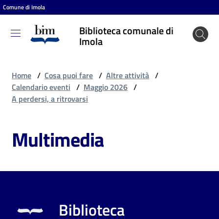
Comune di Imola
Vai al contenuto
Vai alla navigazione
Vai al footer
Biblioteca comunale di
Biblioteca
Imola
comunale
di Imola
Home
/
Cosa puoi fare
/
Altre attività
/
Calendario eventi
/
Maggio 2026
/
A perdersi, a ritrovarsi
Entra
Multimedia
Cosa
puoi
fare
Biblioteca
Scopri