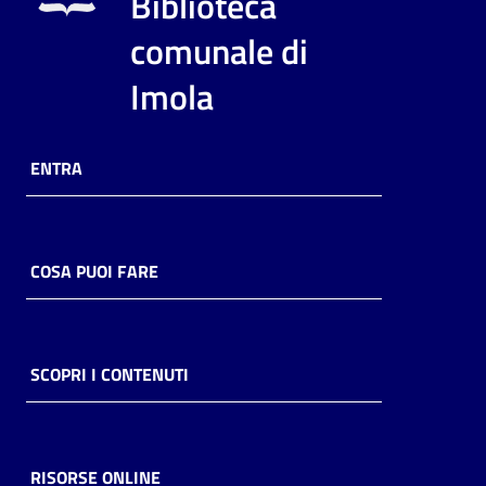
Biblioteca
i
contenuti
comunale di
Imola
Risorse
online
ENTRA
COSA PUOI FARE
Casa
Piani
SCOPRI I CONTENUTI
Archivio
storico
RISORSE ONLINE
Decentrate