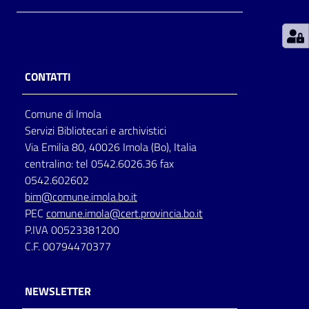
Patto
per
la
CONTATTI
lettura
Comune di Imola
Servizi Bibliotecari e archivistici
Seguici
Via Emilia 80, 40026 Imola (Bo), Italia
su
centralino: tel 0542.6026.36 fax
0542.602602
bim@comune.imola.bo.it
PEC
comune.imola@cert.provincia.bo.it
P.IVA 00523381200
C.F. 00794470377
NEWSLETTER