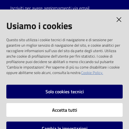
Iscriviti per avere aggiornamenti via email
Catalogo
on line
AMMINISTRAZIONE TRASPARENTE
Usiamo i cookies
Eventi
I dati personali pubblicati sono riutilizzabili
Questo sito utilizza i cookie tecnici di navigazione e di sessione per
solo alle condizioni previste dalla direttiva
garantire un miglior servizio di navigazione del sito, e cookie analitici per
Chiedi al
comunitaria 2003/98/CE e dal d.lgs. 36/2006
raccogliere informazioni sull'uso del sito da parte degli utenti. Utilizza
bibliotecario
anche cookie di profilazione dell'utente per fini statistici. I cookie di
SOCIAL
profilazione puoi decidere se abilitarli o meno cliccando sul pulsante
Avvisi
'Cambia le impostazioni'. Per saperne di più su come disabilitare i cookie
oppure abilitarne solo alcuni, consulta la nostra
Cookie Policy.
Facebook
Youtube
Instagram
Orari
Solo cookies tecnici
Vai alla pagina
Accetta tutti
Privacy
Note legali
Cambia le impostazioni