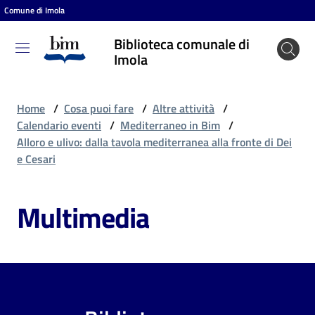
Comune di Imola
Vai al contenuto
Vai alla navigazione
Vai al footer
Biblioteca comunale di
Biblioteca
Imola
comunale
di Imola
Home
/
Cosa puoi fare
/
Altre attività
/
Calendario eventi
/
Mediterraneo in Bim
/
Alloro e ulivo: dalla tavola mediterranea alla fronte di Dei
Entra
e Cesari
Multimedia
Cosa
puoi
fare
Scopri