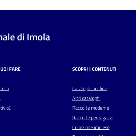
ale di Imola
PUOI FARE
SCOPRI I CONTENUTI
oteca
Cataloghi on-line
a
Altri cataloghi
tività
Raccolte moderne
Raccolte per ragazzi
Collezione imolese