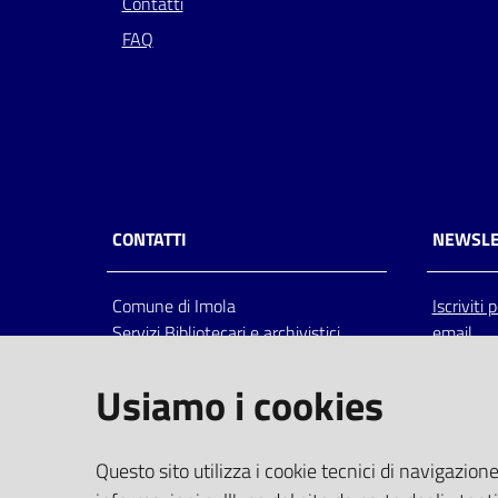
Contatti
FAQ
CONTATTI
NEWSLE
Comune di Imola
Iscriviti
Servizi Bibliotecari e archivistici
email
Via Emilia 80, 40026 Imola (Bo),
Italia
Usiamo i cookies
centralino: tel 0542.6026.36 fax
0542.602602
bim@comune.imola.bo.it
Questo sito utilizza i cookie tecnici di navigazione
PEC