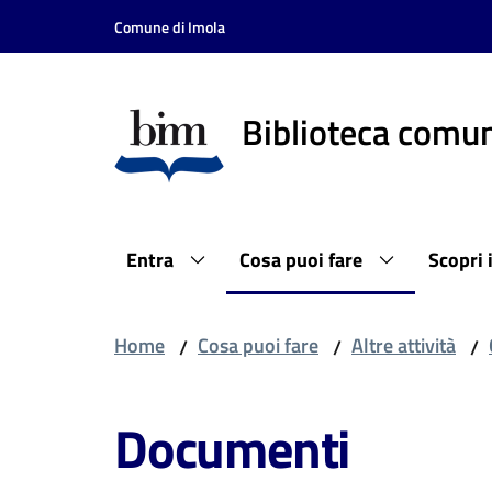
Vai al contenuto
Vai alla navigazione
Vai al footer
Comune di Imola
Biblioteca comun
Entra
Cosa puoi fare
Scopri 
Home
Cosa puoi fare
Altre attività
/
/
/
Documenti