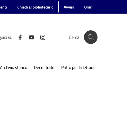
enti
Chiedi al bibliotecario
Avvisi
Orari
uici su
Cerca
Archivio storico
Decentrate
Patto per la lettura