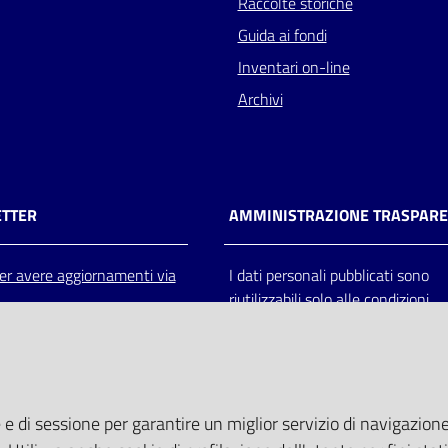
Raccolte storiche
Guida ai fondi
Inventari on-line
Archivi
TTER
AMMINISTRAZIONE TRASPAR
 per avere aggiornamenti via
I dati personali pubblicati sono
riutilizzabili solo alle condizioni
previste dalla direttiva comunitar
2003/98/CE e dal d.lgs. 36/200
 e di sessione per garantire un miglior servizio di navigazione 