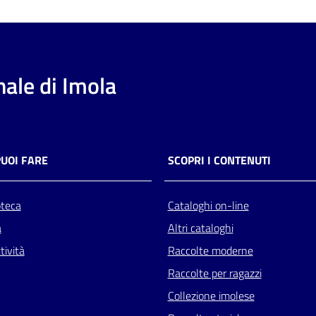
ale di Imola
PUOI FARE
SCOPRI I CONTENUTI
oteca
Cataloghi on-line
a
Altri cataloghi
tività
Raccolte moderne
Raccolte per ragazzi
Collezione imolese