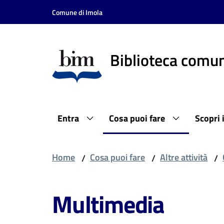
Vai al contenuto
Vai alla navigazione
Vai al footer
Comune di Imola
Biblioteca comun
Entra
Cosa puoi fare
Scopri 
Home
Cosa puoi fare
Altre attività
/
/
/
Multimedia