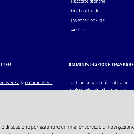
Raccolte storiche
Guida ai fondi
Inventari on-line
Archivi
TTER
AMMINISTRAZIONE TRASPAR
 per avere aggiornamenti via
I dati personali pubblicati sono
riutilizzabili solo alle condizioni
previste dalla direttiva comunitar
2003/98/CE e dal d.lgs. 36/200
 e di sessione per garantire un miglior servizio di navigazione 