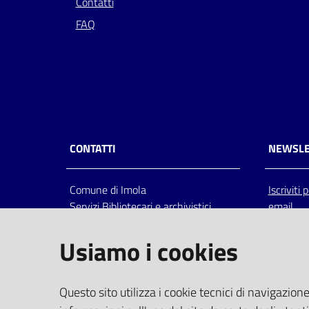
Contatti
FAQ
CONTATTI
NEWSLE
Comune di Imola
Iscriviti
Servizi Bibliotecari e archivistici
email
Via Emilia 80, 40026 Imola (Bo),
Italia
Usiamo i cookies
centralino: tel 0542.6026.36 fax
0542.602602
bim@comune.imola.bo.it
Questo sito utilizza i cookie tecnici di navigazione
PEC