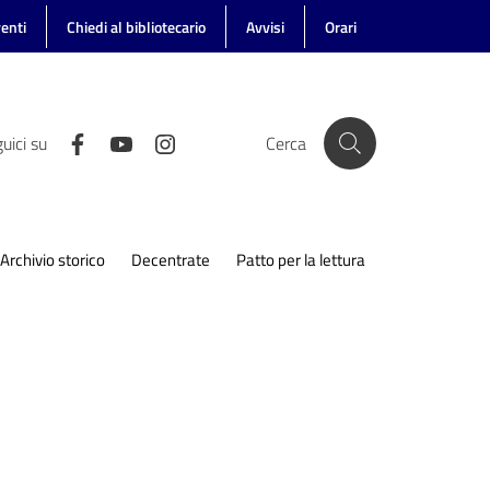
enti
Chiedi al bibliotecario
Avvisi
Orari
uici su
Cerca
Archivio storico
Decentrate
Patto per la lettura