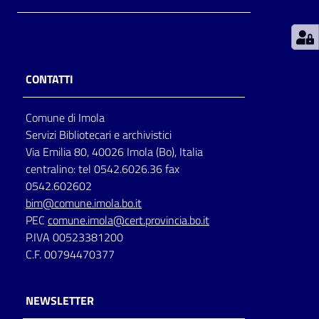
Patto
per
la
CONTATTI
lettura
Comune di Imola
Servizi Bibliotecari e archivistici
Seguici
Via Emilia 80, 40026 Imola (Bo), Italia
su
centralino: tel 0542.6026.36 fax
0542.602602
bim@comune.imola.bo.it
PEC
comune.imola@cert.provincia.bo.it
P.IVA 00523381200
C.F. 00794470377
NEWSLETTER