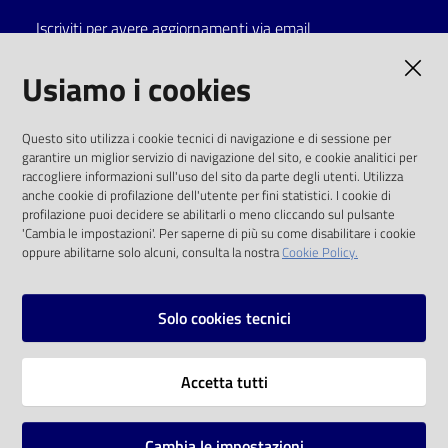
Iscriviti per avere aggiornamenti via email
Catalogo
on line
AMMINISTRAZIONE TRASPARENTE
Usiamo i cookies
Eventi
I dati personali pubblicati sono riutilizzabili
Questo sito utilizza i cookie tecnici di navigazione e di sessione per
solo alle condizioni previste dalla direttiva
garantire un miglior servizio di navigazione del sito, e cookie analitici per
Chiedi al
comunitaria 2003/98/CE e dal d.lgs. 36/2006
raccogliere informazioni sull'uso del sito da parte degli utenti. Utilizza
bibliotecario
anche cookie di profilazione dell'utente per fini statistici. I cookie di
SOCIAL
profilazione puoi decidere se abilitarli o meno cliccando sul pulsante
Avvisi
'Cambia le impostazioni'. Per saperne di più su come disabilitare i cookie
oppure abilitarne solo alcuni, consulta la nostra
Cookie Policy.
Facebook
Youtube
Instagram
Orari
Solo cookies tecnici
Vai alla pagina
Accetta tutti
Privacy
Note legali
Cambia le impostazioni