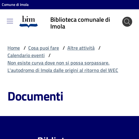
Comune di Imola
Vai al contenuto
Vai alla navigazione
Vai al footer
Biblioteca comunale di
Biblioteca
Imola
comunale
di Imola
Home
/
Cosa puoi fare
/
Altre attività
/
Calendario eventi
/
Non esiste curva dove non si possa sorpassare.
Entra
L'autodromo di Imola dalle origini al ritorno del WEC
Documenti
Cosa
puoi
fare
Scopri