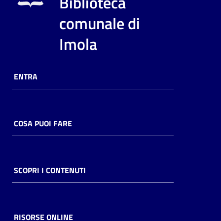
Biblioteca
i
contenuti
comunale di
Imola
Risorse
online
ENTRA
COSA PUOI FARE
Casa
Piani
SCOPRI I CONTENUTI
Archivio
storico
RISORSE ONLINE
Decentrate