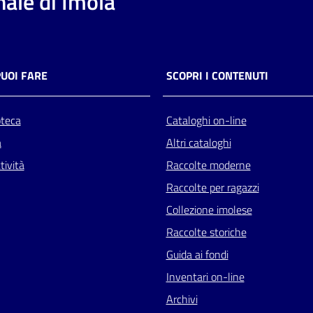
ale di Imola
PUOI FARE
SCOPRI I CONTENUTI
oteca
Cataloghi on-line
a
Altri cataloghi
tività
Raccolte moderne
Raccolte per ragazzi
Collezione imolese
Raccolte storiche
Guida ai fondi
Inventari on-line
Archivi