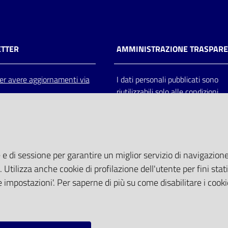
TTER
AMMINISTRAZIONE TRASPAR
 per avere aggiornamenti via
I dati personali pubblicati sono
riutilizzabili solo alle condizioni
previste dalla direttiva comunitar
2003/98/CE e dal d.lgs. 36/200
 e di sessione per garantire un miglior servizio di navigazione 
. Utilizza anche cookie di profilazione dell'utente per fini stati
 impostazioni'. Per saperne di più su come disabilitare i cooki