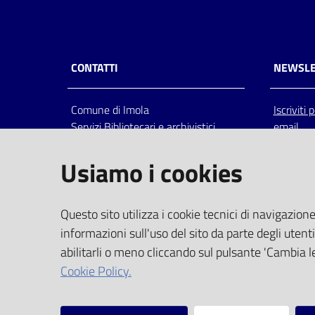
CONTATTI
NEWSLE
Comune di Imola
Iscriviti
Servizi Bibliotecari e archivistici
email
Via Emilia 80, 40026 Imola (Bo),
Italia
Usiamo i cookies
centralino: tel 0542.6026.36 fax
0542.602602
bim@comune.imola.bo.it
Questo sito utilizza i cookie tecnici di navigazione
PEC
informazioni sull'uso del sito da parte degli utenti
comune.imola@cert.provincia.bo.it
abilitarli o meno cliccando sul pulsante 'Cambia le
P.IVA 00523381200
Cookie Policy.
C.F. 00794470377