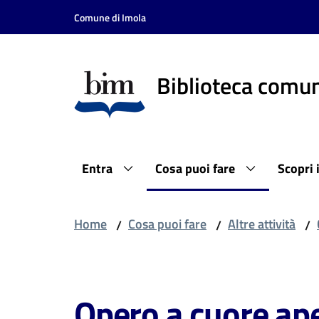
Vai al contenuto
Vai alla navigazione
Vai al footer
Comune di Imola
Biblioteca comun
Entra
Cosa puoi fare
Scopri 
Home
Cosa puoi fare
Altre attività
/
/
/
Salta al contenuto
Opero a cuore aper