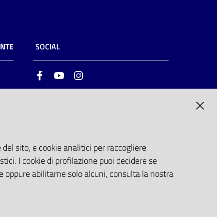
ENTE
SOCIAL
Facebook
Youtube
Instagram
ia
6
del sito, e cookie analitici per raccogliere
stici. I cookie di profilazione puoi decidere se
e oppure abilitarne solo alcuni, consulta la nostra