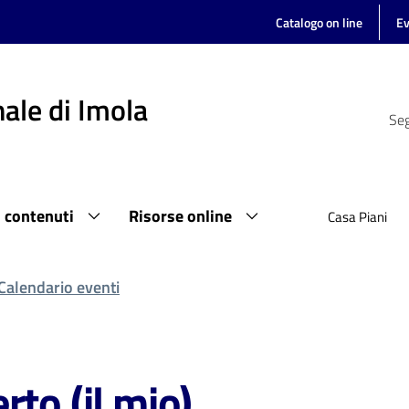
Catalogo on line
Ev
ale di Imola
Seg
i contenuti
Risorse online
Casa Piani
Calendario eventi
to (il mio)