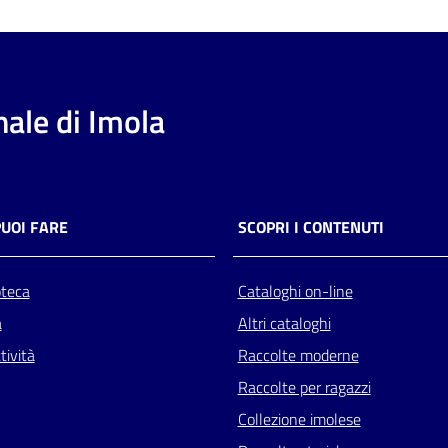
ale di Imola
PUOI FARE
SCOPRI I CONTENUTI
oteca
Cataloghi on-line
a
Altri cataloghi
tività
Raccolte moderne
Raccolte per ragazzi
Collezione imolese