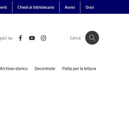
enti
Chiedi al bibliotecario
Avvisi
Orari
uici su
Cerca
Archivio storico
Decentrate
Patto per la lettura