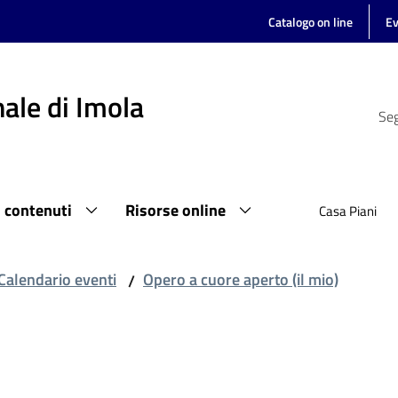
Catalogo on line
Ev
ale di Imola
Seg
i contenuti
Risorse online
Casa Piani
Calendario eventi
Opero a cuore aperto (il mio)
/