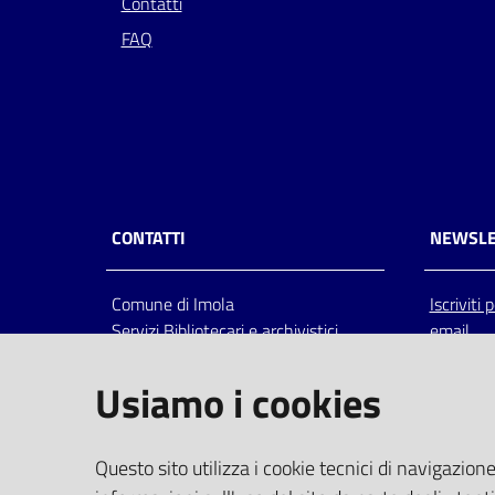
Contatti
FAQ
CONTATTI
NEWSLE
Comune di Imola
Iscriviti
Servizi Bibliotecari e archivistici
email
Via Emilia 80, 40026 Imola (Bo),
Italia
Usiamo i cookies
centralino: tel 0542.6026.36 fax
0542.602602
bim@comune.imola.bo.it
Questo sito utilizza i cookie tecnici di navigazione
PEC