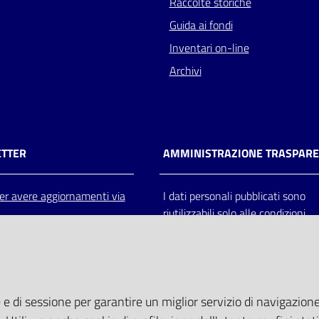
Raccolte storiche
Guida ai fondi
Inventari on-line
Archivi
TTER
AMMINISTRAZIONE TRASPAR
 per avere aggiornamenti via
I dati personali pubblicati sono
riutilizzabili solo alle condizioni
previste dalla direttiva comunitar
2003/98/CE e dal d.lgs. 36/200
 e di sessione per garantire un miglior servizio di navigazione 