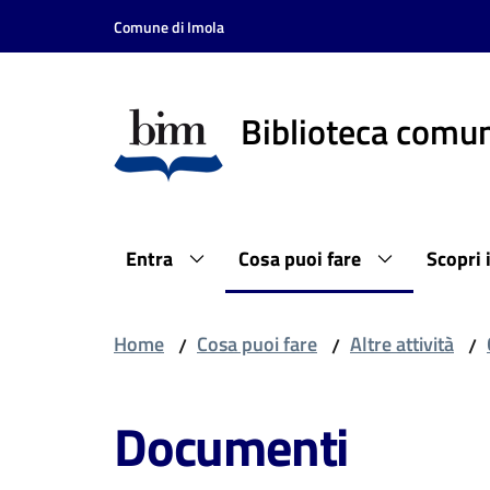
Vai al contenuto
Vai alla navigazione
Vai al footer
Comune di Imola
Biblioteca comun
Entra
Cosa puoi fare
Scopri 
Home
Cosa puoi fare
Altre attività
/
/
/
Documenti