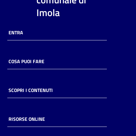
i
Imola
contenuti
ENTRA
Risorse
online
COSA PUOI FARE
Casa
SCOPRI I CONTENUTI
Piani
Archivio
storico
RISORSE ONLINE
Decentrate