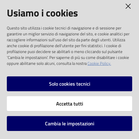
AMMINISTRAZIONE TRASPARENTE
Usiamo i cookies
Catalogo
on line
I dati personali pubblicati sono riutilizzabili
Questo sito utilizza i cookie tecnici di navigazione e di sessione per
solo alle condizioni previste dalla direttiva
Eventi
garantire un miglior servizio di navigazione del sito, e cookie analitici per
comunitaria 2003/98/CE e dal d.lgs. 36/2006
raccogliere informazioni sull'uso del sito da parte degli utenti. Utilizza
anche cookie di profilazione dell'utente per fini statistici. I cookie di
Chiedi al
SOCIAL
profilazione puoi decidere se abilitarli o meno cliccando sul pulsante
bibliotecario
'Cambia le impostazioni'. Per saperne di più su come disabilitare i cookie
oppure abilitarne solo alcuni, consulta la nostra
Cookie Policy.
Facebook
Youtube
Instagram
Avvisi
Solo cookies tecnici
Orari
Vai alla pagina
Accetta tutti
Privacy
Note legali
Cambia le impostazioni
Mappa del sito