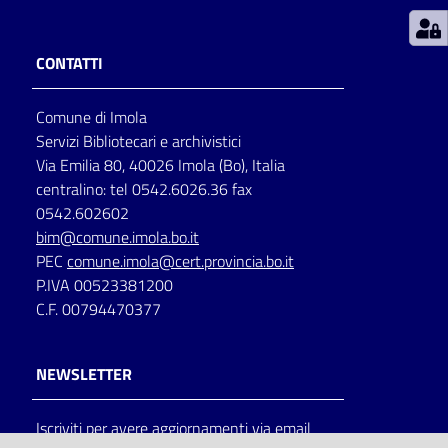
Patto
CONTATTI
per
la
Comune di Imola
lettura
Servizi Bibliotecari e archivistici
Via Emilia 80, 40026 Imola (Bo), Italia
centralino: tel 0542.6026.36 fax
Seguici
0542.602602
su
bim@comune.imola.bo.it
PEC
comune.imola@cert.provincia.bo.it
P.IVA 00523381200
C.F. 00794470377
NEWSLETTER
Iscriviti per avere aggiornamenti via email