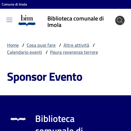
Comune di Imola
Vai al contenuto
Vai alla navigazione
Vai al footer
Biblioteca comunale di
Biblioteca
Imola
comunale
di Imola
Home
/
Cosa puoi fare
/
Altre attività
/
Calendario eventi
/
Paura reverenza terrore
Entra
Sponsor Evento
Cosa
puoi
fare
Biblioteca
Scopri
comunale di