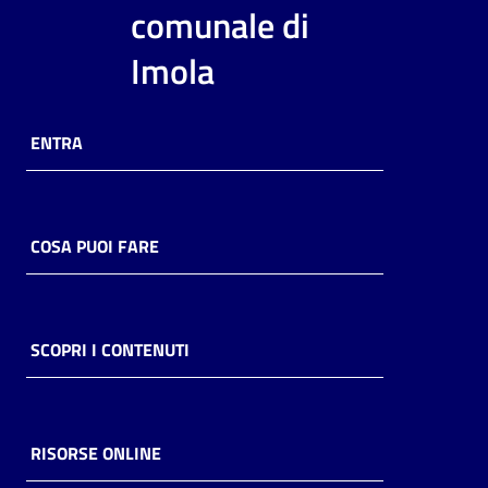
i
comunale di
contenuti
Imola
Risorse
ENTRA
online
COSA PUOI FARE
Casa
Piani
SCOPRI I CONTENUTI
Archivio
storico
RISORSE ONLINE
Decentrate