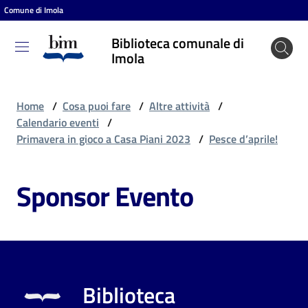
Comune di Imola
Vai al contenuto
Vai alla navigazione
Vai al footer
Biblioteca comunale di
Biblioteca
Imola
comunale
di Imola
Home
/
Cosa puoi fare
/
Altre attività
/
Calendario eventi
/
Primavera in gioco a Casa Piani 2023
/
Pesce d’aprile!
Entra
Sponsor Evento
Cosa
puoi
fare
Biblioteca
Scopri