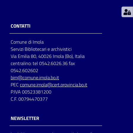
Patto
per
CONTATTI
la
lettura
Comune di Imola
Servizi Bibliotecari e archivistici
Via Emilia 80, 40026 Imola (Bo), Italia
Seguici
centralino: tel 0542.6026.36 fax
su
0542.602602
bim@comune.imola.bo.it
PEC
comune.imola@cert.provincia.bo.it
P.IVA 00523381200
C.F. 00794470377
NEWSLETTER