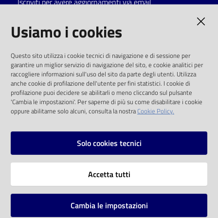
Iscriviti per avere aggiornamenti via email
Catalogo
AMMINISTRAZIONE TRASPARENTE
Usiamo i cookies
on line
I dati personali pubblicati sono riutilizzabili
Eventi
Questo sito utilizza i cookie tecnici di navigazione e di sessione per
solo alle condizioni previste dalla direttiva
garantire un miglior servizio di navigazione del sito, e cookie analitici per
comunitaria 2003/98/CE e dal d.lgs. 36/2006
raccogliere informazioni sull'uso del sito da parte degli utenti. Utilizza
Chiedi al
anche cookie di profilazione dell'utente per fini statistici. I cookie di
bibliotecario
SOCIAL
profilazione puoi decidere se abilitarli o meno cliccando sul pulsante
'Cambia le impostazioni'. Per saperne di più su come disabilitare i cookie
oppure abilitarne solo alcuni, consulta la nostra
Cookie Policy.
Avvisi
Facebook
Youtube
Instagram
Orari
Solo cookies tecnici
Vai alla pagina
Accetta tutti
Privacy
Note legali
Cambia le impostazioni