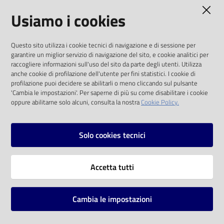
AMMINISTRAZIONE TRASPARENTE
Usiamo i cookies
Catalogo
on line
I dati personali pubblicati sono riutilizzabili
Questo sito utilizza i cookie tecnici di navigazione e di sessione per
solo alle condizioni previste dalla direttiva
Eventi
garantire un miglior servizio di navigazione del sito, e cookie analitici per
comunitaria 2003/98/CE e dal d.lgs. 36/2006
raccogliere informazioni sull'uso del sito da parte degli utenti. Utilizza
anche cookie di profilazione dell'utente per fini statistici. I cookie di
Chiedi al
SOCIAL
profilazione puoi decidere se abilitarli o meno cliccando sul pulsante
bibliotecario
'Cambia le impostazioni'. Per saperne di più su come disabilitare i cookie
oppure abilitarne solo alcuni, consulta la nostra
Cookie Policy.
Facebook
Youtube
Instagram
Avvisi
Solo cookies tecnici
Orari
Vai alla pagina
Accetta tutti
Privacy
Note legali
Cambia le impostazioni
Mappa del sito