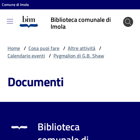
Comune di Imola
Vai al contenuto
Vai alla navigazione
Vai al footer
Biblioteca comunale di
Biblioteca
Imola
comunale
di Imola
Home
/
Cosa puoi fare
/
Altre attività
/
Calendario eventi
/
Pygmalion di G.B. Shaw
Entra
Documenti
Cosa
puoi
fare
Biblioteca
Scopri
comunale di