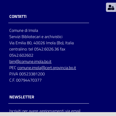
Patto
CONTATTI
per
la
Comune di Imola
lettura
Servizi Bibliotecari e archivistici
Via Emilia 80, 40026 Imola (Bo), Italia
centralino: tel 0542.6026.36 fax
Seguici
0542.602602
su
bim@comune.imola.bo.it
PEC
comune.imola@cert.provincia.bo.it
P.IVA 00523381200
C.F. 00794470377
NEWSLETTER
Iscriviti per avere aggiornamenti via email