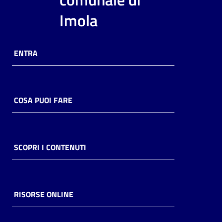
i
Imola
contenuti
ENTRA
Risorse
online
COSA PUOI FARE
Casa
SCOPRI I CONTENUTI
Piani
Archivio
storico
RISORSE ONLINE
Decentrate