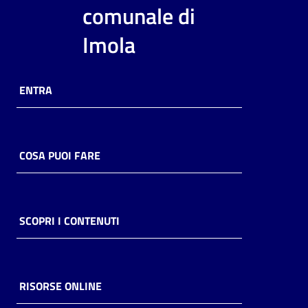
i
comunale di
contenuti
Imola
Risorse
ENTRA
online
COSA PUOI FARE
Casa
Piani
SCOPRI I CONTENUTI
Archivio
storico
RISORSE ONLINE
Decentrate