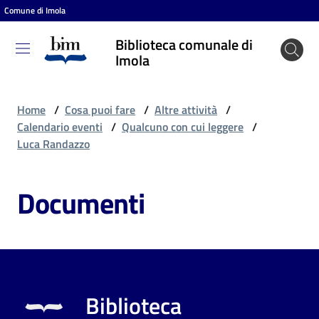
Comune di Imola
Vai al contenuto
Vai alla navigazione
Vai al footer
Biblioteca comunale di
Biblioteca
Imola
comunale
di Imola
Home
/
Cosa puoi fare
/
Altre attività
/
Calendario eventi
/
Qualcuno con cui leggere
/
Luca Randazzo
Entra
Documenti
Cosa
puoi
fare
Biblioteca
Scopri