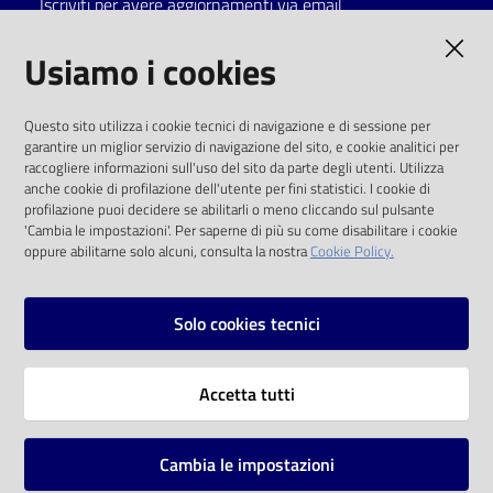
Iscriviti per avere aggiornamenti via email
Catalogo
AMMINISTRAZIONE TRASPARENTE
Usiamo i cookies
on line
I dati personali pubblicati sono riutilizzabili
Eventi
Questo sito utilizza i cookie tecnici di navigazione e di sessione per
solo alle condizioni previste dalla direttiva
garantire un miglior servizio di navigazione del sito, e cookie analitici per
comunitaria 2003/98/CE e dal d.lgs. 36/2006
raccogliere informazioni sull'uso del sito da parte degli utenti. Utilizza
Chiedi al
anche cookie di profilazione dell'utente per fini statistici. I cookie di
bibliotecario
SOCIAL
profilazione puoi decidere se abilitarli o meno cliccando sul pulsante
'Cambia le impostazioni'. Per saperne di più su come disabilitare i cookie
oppure abilitarne solo alcuni, consulta la nostra
Cookie Policy.
Avvisi
Facebook
Youtube
Instagram
Orari
Solo cookies tecnici
Vai alla pagina
Accetta tutti
Privacy
Note legali
Cambia le impostazioni