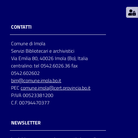
Patto
per
CONTATTI
la
lettura
Comune di Imola
Servizi Bibliotecari e archivistici
Via Emilia 80, 40026 Imola (Bo), Italia
Seguici
centralino: tel 0542.6026.36 fax
su
0542.602602
bim@comune.imola.bo.it
PEC
comune.imola@cert.provincia.bo.it
P.IVA 00523381200
C.F. 00794470377
NEWSLETTER