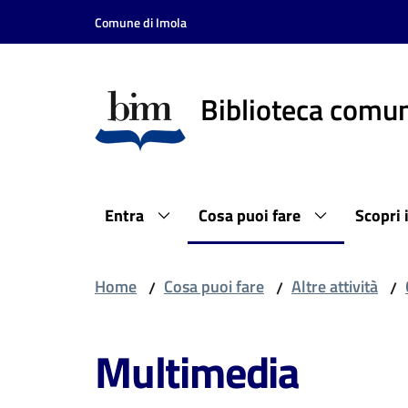
Vai al contenuto
Vai alla navigazione
Vai al footer
Comune di Imola
Biblioteca comun
Entra
Cosa puoi fare
Scopri 
Home
Cosa puoi fare
Altre attività
/
/
/
Multimedia