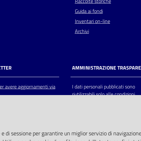
Raccolte storiche
Guida ai fondi
Inventari on-line
Archivi
TTER
AMMINISTRAZIONE TRASPAR
 per avere aggiornamenti via
I dati personali pubblicati sono
riutilizzabili solo alle condizioni
previste dalla direttiva comunitar
2003/98/CE e dal d.lgs. 36/200
 e di sessione per garantire un miglior servizio di navigazione 