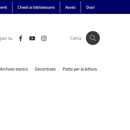
enti
Chiedi al bibliotecario
Avvisi
Orari
uici su
Cerca
Archivio storico
Decentrate
Patto per la lettura