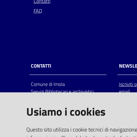
Contatti
FAQ
CONTATTI
NEWSLE
Comune di Imola
Iscriviti
Servizi Bibliotecari e archivistici
email
Via Emilia 80, 40026 Imola (Bo),
Italia
Usiamo i cookies
centralino: tel 0542.6026.36 fax
0542.602602
bim@comune.imola.bo.it
Questo sito utilizza i cookie tecnici di navigazione
PEC