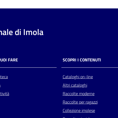
ale di Imola
PUOI FARE
SCOPRI I CONTENUTI
oteca
Cataloghi on-line
a
Altri cataloghi
tività
Raccolte moderne
Raccolte per ragazzi
Collezione imolese