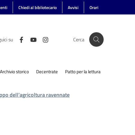
enti
Chiedi al bibliotecario
Avvisi
Orari
uici su
Cerca
Archivio storico
Decentrate
Patto per la lettura
ppo dell’agricoltura ravennate