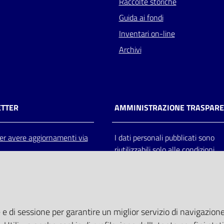
Raccolte storiche
Guida ai fondi
Inventari on-line
Archivi
TTER
AMMINISTRAZIONE TRASPAR
 per avere aggiornamenti via
I dati personali pubblicati sono
riutilizzabili solo alle condizioni
previste dalla direttiva comunitar
2003/98/CE e dal d.lgs. 36/200
 e di sessione per garantire un miglior servizio di navigazione 