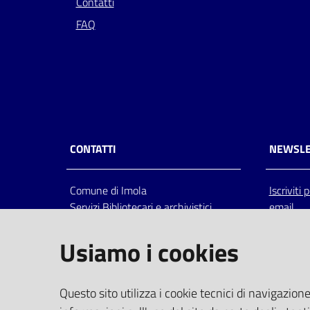
Contatti
FAQ
CONTATTI
NEWSLE
Comune di Imola
Iscriviti
Servizi Bibliotecari e archivistici
email
Via Emilia 80, 40026 Imola (Bo),
Italia
Usiamo i cookies
centralino: tel 0542.6026.36 fax
0542.602602
bim@comune.imola.bo.it
Questo sito utilizza i cookie tecnici di navigazione
PEC