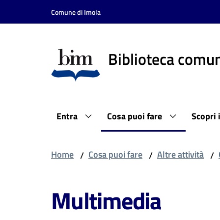
Vai al contenuto
Vai alla navigazione
Vai al footer
Comune di Imola
Biblioteca comun
Entra
Cosa puoi fare
Scopri 
Home
Cosa puoi fare
Altre attività
/
/
/
Multimedia