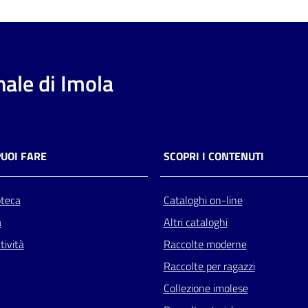
ale di Imola
PUOI FARE
SCOPRI I CONTENUTI
oteca
Cataloghi on-line
a
Altri cataloghi
tività
Raccolte moderne
Raccolte per ragazzi
Collezione imolese