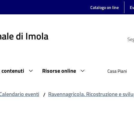
Catalogo on line
Ev
ale di Imola
Seg
i contenuti
Risorse online
Casa Piani
Calendario eventi
Ravennagricola. Ricostruzione e svilu
/