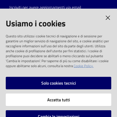
Iscriviti per avere aggiornamenti via email
Catalogo
on line
AMMINISTRAZIONE TRASPARENTE
Usiamo i cookies
Eventi
I dati personali pubblicati sono riutilizzabili
Questo sito utilizza i cookie tecnici di navigazione e di sessione per
solo alle condizioni previste dalla direttiva
garantire un miglior servizio di navigazione del sito, e cookie analitici per
Chiedi al
comunitaria 2003/98/CE e dal d.lgs. 36/2006
raccogliere informazioni sull'uso del sito da parte degli utenti. Utilizza
bibliotecario
anche cookie di profilazione dell'utente per fini statistici. I cookie di
SOCIAL
profilazione puoi decidere se abilitarli o meno cliccando sul pulsante
Avvisi
'Cambia le impostazioni'. Per saperne di più su come disabilitare i cookie
oppure abilitarne solo alcuni, consulta la nostra
Cookie Policy.
Facebook
Youtube
Instagram
Orari
Solo cookies tecnici
Vai alla pagina
Accetta tutti
Privacy
Note legali
Cambia le impostazioni