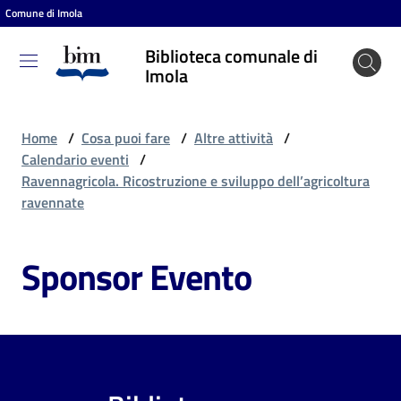
Comune di Imola
Vai al contenuto
Vai alla navigazione
Vai al footer
Biblioteca comunale di
Biblioteca
Imola
comunale
di Imola
Home
/
Cosa puoi fare
/
Altre attività
/
Calendario eventi
/
Ravennagricola. Ricostruzione e sviluppo dell’agricoltura
Entra
ravennate
Sponsor Evento
Cosa
puoi
fare
Scopri