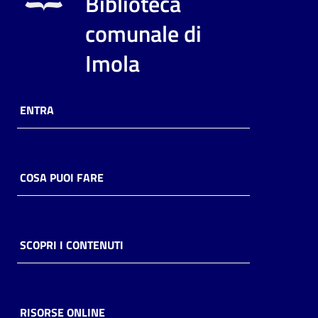
Biblioteca
i
contenuti
comunale di
Imola
Risorse
online
ENTRA
COSA PUOI FARE
Casa
Piani
SCOPRI I CONTENUTI
Archivio
storico
RISORSE ONLINE
Decentrate