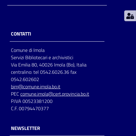
Patto
per
la
CONTATTI
lettura
Comune di Imola
Servizi Bibliotecari e archivistici
Seguici
Via Emilia 80, 40026 Imola (Bo), Italia
su
centralino: tel 0542.6026.36 fax
0542.602602
bim@comune.imola.bo.it
PEC
comune.imola@cert.provincia.bo.it
P.IVA 00523381200
C.F. 00794470377
NEWSLETTER