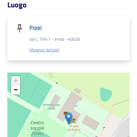
Luogo
Patto
per
Pippi
la
lettura
Via L. Tinti 1 - Imola - 40026
Maggiori dettagli
Seguici
su
+
−