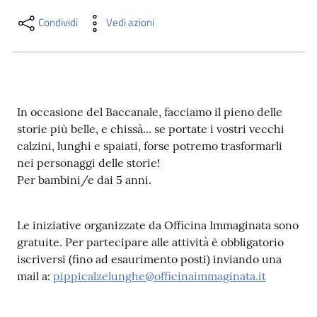
i
contenuti
Condividi
Vedi azioni
Risorse
online
In occasione del Baccanale, facciamo il pieno delle
storie più belle, e chissà... se portate i vostri vecchi
calzini, lunghi e spaiati, forse potremo trasformarli
nei personaggi delle storie!
Per bambini/e dai 5 anni.
Casa
Piani
Le iniziative organizzate da Officina Immaginata sono
gratuite. Per partecipare alle attività è obbligatorio
Archivio
iscriversi (fino ad esaurimento posti) inviando una
storico
mail a:
pippicalzelunghe@officinaimmaginata.it
Decentrate