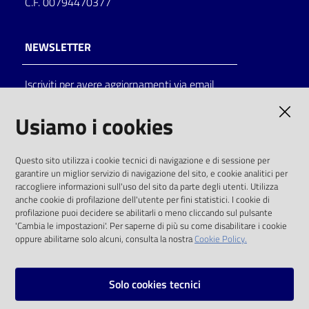
C.F. 00794470377
NEWSLETTER
Iscriviti per avere aggiornamenti via email
AMMINISTRAZIONE TRASPARENTE
Usiamo i cookies
I dati personali pubblicati sono riutilizzabili
Questo sito utilizza i cookie tecnici di navigazione e di sessione per
solo alle condizioni previste dalla direttiva
garantire un miglior servizio di navigazione del sito, e cookie analitici per
comunitaria 2003/98/CE e dal d.lgs. 36/2006
raccogliere informazioni sull'uso del sito da parte degli utenti. Utilizza
anche cookie di profilazione dell'utente per fini statistici. I cookie di
SOCIAL
profilazione puoi decidere se abilitarli o meno cliccando sul pulsante
'Cambia le impostazioni'. Per saperne di più su come disabilitare i cookie
oppure abilitarne solo alcuni, consulta la nostra
Cookie Policy.
Facebook
Youtube
Instagram
Solo cookies tecnici