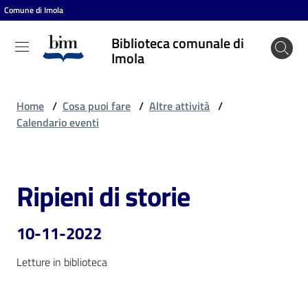
Comune di Imola
Vai al contenuto
Vai alla navigazione
Vai al footer
Biblioteca comunale di
Biblioteca
Imola
comunale
di Imola
Home
/
Cosa puoi fare
/
Altre attività
/
Calendario eventi
Entra
Ripieni di storie
Salta al contenuto
Cosa
puoi
10-11-2022
fare
Letture in biblioteca
Scopri