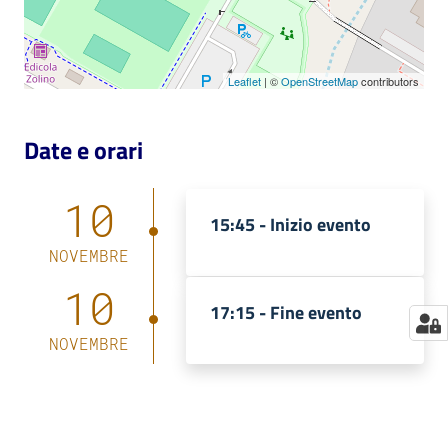
Catalogo
on line
Leaflet
| ©
OpenStreetMap
contributors
Eventi
Date e orari
Chiedi al
bibliotecario
10
15:45 -
Inizio evento
Avvisi
NOVEMBRE
Orari
10
17:15 -
Fine evento
NOVEMBRE