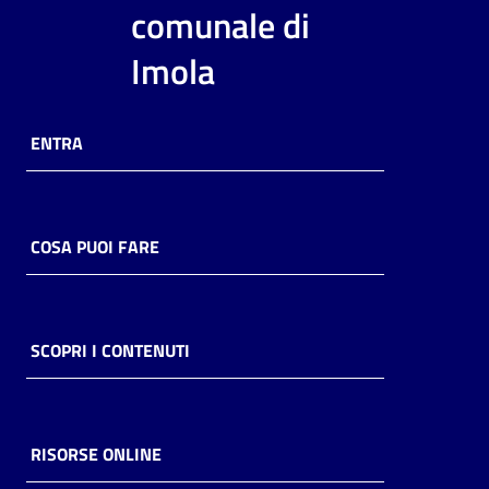
i
comunale di
contenuti
Imola
Risorse
ENTRA
online
COSA PUOI FARE
Casa
Piani
SCOPRI I CONTENUTI
Archivio
storico
RISORSE ONLINE
Decentrate