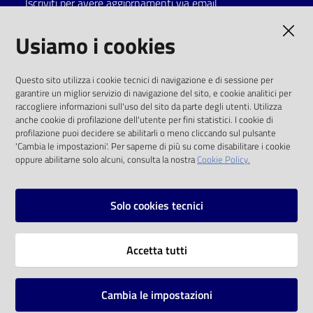
Iscriviti per avere aggiornamenti via email
Catalogo
AMMINISTRAZIONE TRASPARENTE
Usiamo i cookies
on line
I dati personali pubblicati sono riutilizzabili
Eventi
Questo sito utilizza i cookie tecnici di navigazione e di sessione per
solo alle condizioni previste dalla direttiva
garantire un miglior servizio di navigazione del sito, e cookie analitici per
comunitaria 2003/98/CE e dal d.lgs. 36/2006
raccogliere informazioni sull'uso del sito da parte degli utenti. Utilizza
Chiedi al
anche cookie di profilazione dell'utente per fini statistici. I cookie di
bibliotecario
SOCIAL
profilazione puoi decidere se abilitarli o meno cliccando sul pulsante
'Cambia le impostazioni'. Per saperne di più su come disabilitare i cookie
oppure abilitarne solo alcuni, consulta la nostra
Cookie Policy.
Avvisi
Facebook
Youtube
Instagram
Orari
Solo cookies tecnici
Vai alla pagina
Accetta tutti
Privacy
Note legali
Cambia le impostazioni