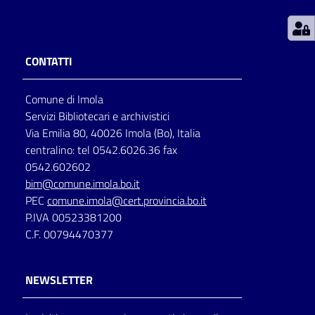
Patto
per
CONTATTI
la
lettura
Comune di Imola
Servizi Bibliotecari e archivistici
Via Emilia 80, 40026 Imola (Bo), Italia
Seguici
centralino: tel 0542.6026.36 fax
su
0542.602602
bim@comune.imola.bo.it
PEC
comune.imola@cert.provincia.bo.it
P.IVA 00523381200
C.F. 00794470377
NEWSLETTER