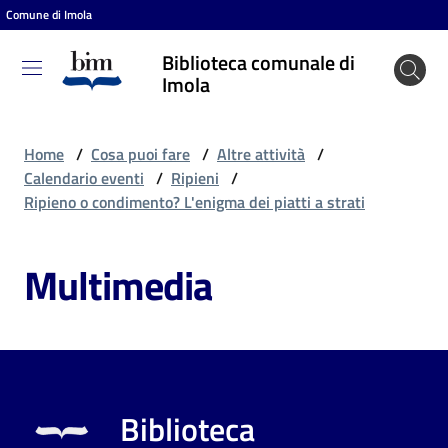
Comune di Imola
Vai al contenuto
Vai alla navigazione
Vai al footer
Biblioteca comunale di
Biblioteca
Imola
comunale
di Imola
Home
/
Cosa puoi fare
/
Altre attività
/
Calendario eventi
/
Ripieni
/
Ripieno o condimento? L'enigma dei piatti a strati
Entra
Multimedia
Cosa
puoi
fare
Biblioteca
Scopri