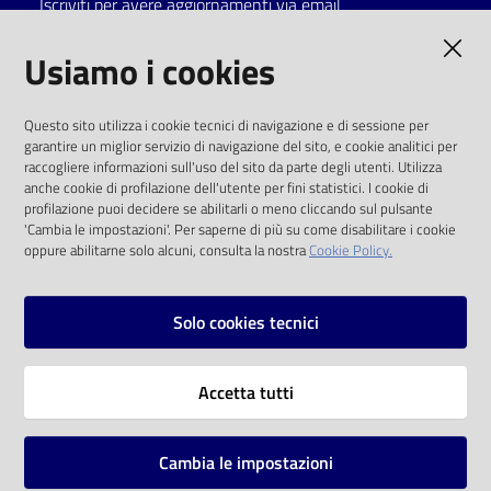
Iscriviti per avere aggiornamenti via email
Catalogo
AMMINISTRAZIONE TRASPARENTE
Usiamo i cookies
on line
I dati personali pubblicati sono riutilizzabili
Eventi
Questo sito utilizza i cookie tecnici di navigazione e di sessione per
solo alle condizioni previste dalla direttiva
garantire un miglior servizio di navigazione del sito, e cookie analitici per
comunitaria 2003/98/CE e dal d.lgs. 36/2006
raccogliere informazioni sull'uso del sito da parte degli utenti. Utilizza
Chiedi al
anche cookie di profilazione dell'utente per fini statistici. I cookie di
bibliotecario
SOCIAL
profilazione puoi decidere se abilitarli o meno cliccando sul pulsante
'Cambia le impostazioni'. Per saperne di più su come disabilitare i cookie
oppure abilitarne solo alcuni, consulta la nostra
Cookie Policy.
Avvisi
Facebook
Youtube
Instagram
Orari
Solo cookies tecnici
Vai alla pagina
Accetta tutti
Privacy
Note legali
Cambia le impostazioni