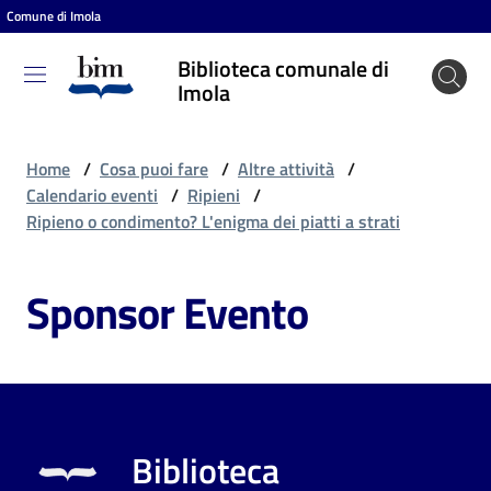
Comune di Imola
Vai al contenuto
Vai alla navigazione
Vai al footer
Biblioteca comunale di
Biblioteca
Imola
comunale
di Imola
Home
/
Cosa puoi fare
/
Altre attività
/
Calendario eventi
/
Ripieni
/
Ripieno o condimento? L'enigma dei piatti a strati
Entra
Sponsor Evento
Cosa
puoi
fare
Biblioteca
Scopri