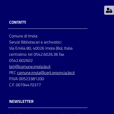
Patto
per
CONTATTI
la
lettura
Comune di Imola
Servizi Bibliotecari e archivistici
Via Emilia 80, 40026 Imola (Bo), Italia
Seguici
centralino: tel 0542.6026.36 fax
su
0542.602602
bim@comune.imola.bo.it
PEC
comune.imola@cert.provincia.bo.it
P.IVA 00523381200
C.F. 00794470377
NEWSLETTER