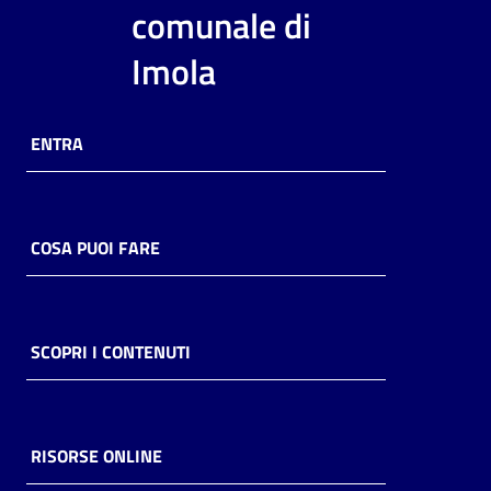
i
comunale di
contenuti
Imola
Risorse
ENTRA
online
COSA PUOI FARE
Casa
Piani
SCOPRI I CONTENUTI
Archivio
storico
RISORSE ONLINE
Decentrate