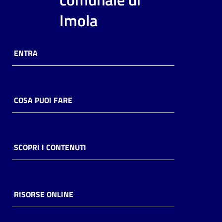
i
Imola
contenuti
ENTRA
Risorse
online
COSA PUOI FARE
Casa
SCOPRI I CONTENUTI
Piani
Archivio
storico
RISORSE ONLINE
Decentrate