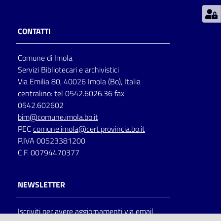
Patto
CONTATTI
per
la
Comune di Imola
lettura
Servizi Bibliotecari e archivistici
Via Emilia 80, 40026 Imola (Bo), Italia
centralino: tel 0542.6026.36 fax
Seguici
0542.602602
su
bim@comune.imola.bo.it
PEC
comune.imola@cert.provincia.bo.it
P.IVA 00523381200
C.F. 00794470377
NEWSLETTER
Iscriviti per avere aggiornamenti via email