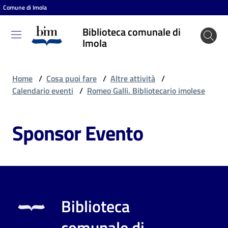
Comune di Imola
Vai al contenuto
Vai alla navigazione
Vai al footer
Biblioteca comunale di
Biblioteca
Imola
comunale
di Imola
Home
/
Cosa puoi fare
/
Altre attività
/
Calendario eventi
/
Romeo Galli. Bibliotecario imolese
Entra
Sponsor Evento
Cosa
puoi
fare
Biblioteca
Scopri
comunale di