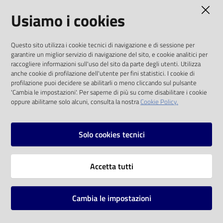
AMMINISTRAZIONE TRASPARENTE
Usiamo i cookies
Catalogo
on line
I dati personali pubblicati sono riutilizzabili
Questo sito utilizza i cookie tecnici di navigazione e di sessione per
solo alle condizioni previste dalla direttiva
Eventi
garantire un miglior servizio di navigazione del sito, e cookie analitici per
comunitaria 2003/98/CE e dal d.lgs. 36/2006
raccogliere informazioni sull'uso del sito da parte degli utenti. Utilizza
anche cookie di profilazione dell'utente per fini statistici. I cookie di
Chiedi al
SOCIAL
profilazione puoi decidere se abilitarli o meno cliccando sul pulsante
bibliotecario
'Cambia le impostazioni'. Per saperne di più su come disabilitare i cookie
oppure abilitarne solo alcuni, consulta la nostra
Cookie Policy.
Facebook
Youtube
Instagram
Avvisi
Solo cookies tecnici
Orari
Vai alla pagina
Accetta tutti
Privacy
Note legali
Cambia le impostazioni
Mappa del sito