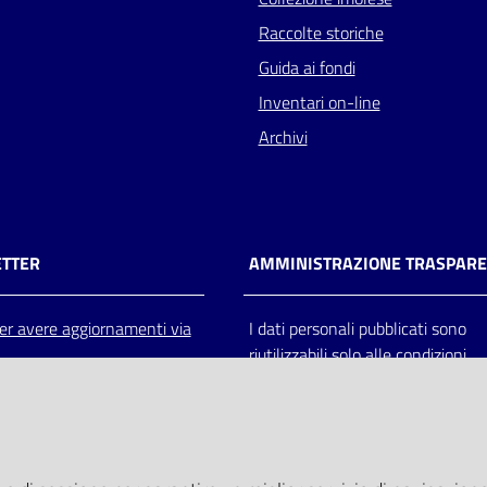
Raccolte storiche
Guida ai fondi
Inventari on-line
Archivi
TTER
AMMINISTRAZIONE TRASPAR
 per avere aggiornamenti via
I dati personali pubblicati sono
riutilizzabili solo alle condizioni
previste dalla direttiva comunitar
2003/98/CE e dal d.lgs. 36/200