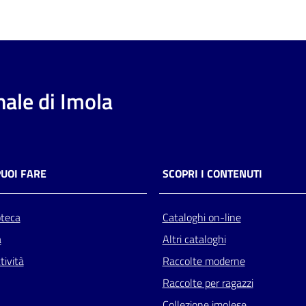
ale di Imola
PUOI FARE
SCOPRI I CONTENUTI
oteca
Cataloghi on-line
a
Altri cataloghi
tività
Raccolte moderne
Raccolte per ragazzi
Collezione imolese