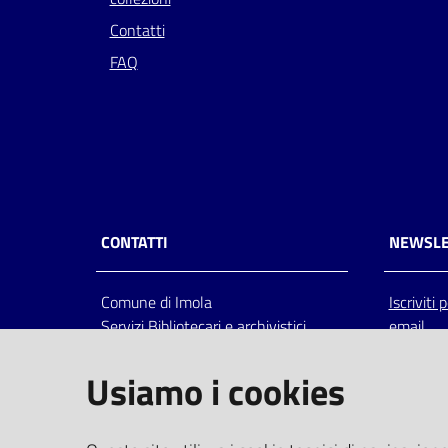
Contatti
FAQ
CONTATTI
NEWSLE
Comune di Imola
Iscriviti
Servizi Bibliotecari e archivistici
email
Via Emilia 80, 40026 Imola (Bo),
Italia
Usiamo i cookies
centralino: tel 0542.6026.36 fax
0542.602602
bim@comune.imola.bo.it