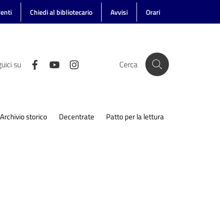
enti
Chiedi al bibliotecario
Avvisi
Orari
uici su
Cerca
Archivio storico
Decentrate
Patto per la lettura