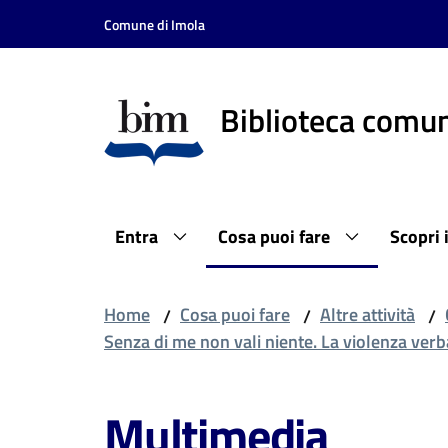
Vai al contenuto
Vai alla navigazione
Vai al footer
Comune di Imola
Biblioteca comun
Entra
Cosa puoi fare
Scopri 
Home
Cosa puoi fare
Altre attività
/
/
/
Senza di me non vali niente. La violenza verba
Multimedia