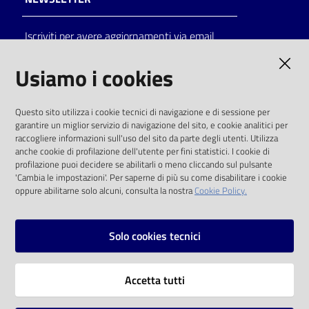
Catalogo
Iscriviti per avere aggiornamenti via email
on line
AMMINISTRAZIONE TRASPARENTE
Usiamo i cookies
Eventi
I dati personali pubblicati sono riutilizzabili
Chiedi al
Questo sito utilizza i cookie tecnici di navigazione e di sessione per
solo alle condizioni previste dalla direttiva
garantire un miglior servizio di navigazione del sito, e cookie analitici per
bibliotecario
comunitaria 2003/98/CE e dal d.lgs. 36/2006
raccogliere informazioni sull'uso del sito da parte degli utenti. Utilizza
anche cookie di profilazione dell'utente per fini statistici. I cookie di
Avvisi
SOCIAL
profilazione puoi decidere se abilitarli o meno cliccando sul pulsante
'Cambia le impostazioni'. Per saperne di più su come disabilitare i cookie
oppure abilitarne solo alcuni, consulta la nostra
Cookie Policy.
Orari
Facebook
Youtube
Instagram
Solo cookies tecnici
Vai alla pagina
Accetta tutti
Privacy