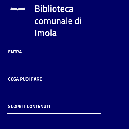
i
Biblioteca
contenuti
comunale di
Imola
Risorse
online
ENTRA
COSA PUOI FARE
Casa
Piani
Archivio
SCOPRI I CONTENUTI
storico
Decentrate