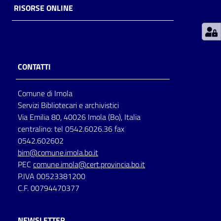
RISORSE ONLINE
Patto
per
la
lettura
CONTATTI
Comune di Imola
Seguici
Servizi Bibliotecari e archivistici
su
Via Emilia 80, 40026 Imola (Bo), Italia
centralino: tel 0542.6026.36 fax
0542.602602
bim@comune.imola.bo.it
PEC
comune.imola@cert.provincia.bo.it
P.IVA 00523381200
C.F. 00794470377
NEWSLETTER