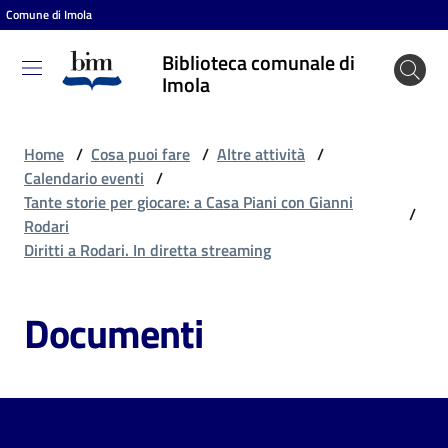
Comune di Imola
Vai al contenuto
Vai alla navigazione
Vai al footer
Biblioteca comunale di
Biblioteca
Imola
comunale
di Imola
Home
/
Cosa puoi fare
/
Altre attività
/
Calendario eventi
/
Tante storie per giocare: a Casa Piani con Gianni
/
Entra
Rodari
Diritti a Rodari. In diretta streaming
Cosa
Documenti
puoi
fare
Scopri