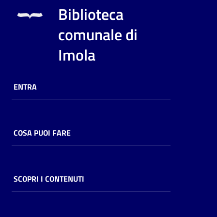
i
Biblioteca
contenuti
comunale di
Imola
Risorse
online
ENTRA
COSA PUOI FARE
Casa
Piani
Archivio
SCOPRI I CONTENUTI
storico
Decentrate