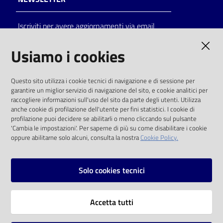
Catalogo
Iscriviti per avere aggiornamenti via email
on line
AMMINISTRAZIONE TRASPARENTE
Usiamo i cookies
Eventi
I dati personali pubblicati sono riutilizzabili
Chiedi al
Questo sito utilizza i cookie tecnici di navigazione e di sessione per
solo alle condizioni previste dalla direttiva
garantire un miglior servizio di navigazione del sito, e cookie analitici per
bibliotecario
comunitaria 2003/98/CE e dal d.lgs. 36/2006
raccogliere informazioni sull'uso del sito da parte degli utenti. Utilizza
anche cookie di profilazione dell'utente per fini statistici. I cookie di
Avvisi
SOCIAL
profilazione puoi decidere se abilitarli o meno cliccando sul pulsante
'Cambia le impostazioni'. Per saperne di più su come disabilitare i cookie
oppure abilitarne solo alcuni, consulta la nostra
Cookie Policy.
Orari
Facebook
Youtube
Instagram
Solo cookies tecnici
Vai alla pagina
Accetta tutti
Privacy