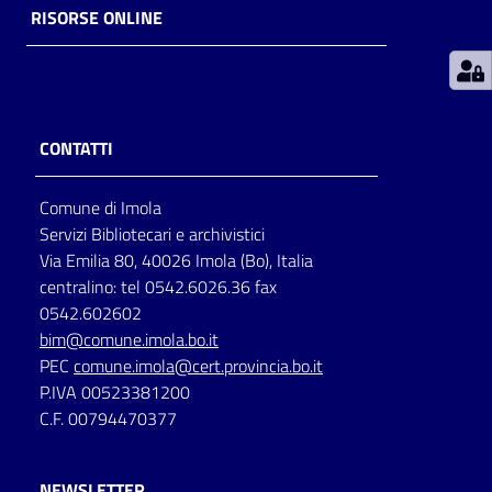
RISORSE ONLINE
Patto
per
la
lettura
CONTATTI
Comune di Imola
Seguici
Servizi Bibliotecari e archivistici
su
Via Emilia 80, 40026 Imola (Bo), Italia
centralino: tel 0542.6026.36 fax
0542.602602
bim@comune.imola.bo.it
PEC
comune.imola@cert.provincia.bo.it
P.IVA 00523381200
C.F. 00794470377
NEWSLETTER