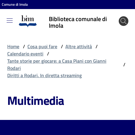
Comune di Imola
Vai al contenuto
Vai alla navigazione
Vai al footer
Biblioteca comunale di
Biblioteca
Imola
comunale
di Imola
Home
/
Cosa puoi fare
/
Altre attività
/
Calendario eventi
/
Tante storie per giocare: a Casa Piani con Gianni
/
Entra
Rodari
Diritti a Rodari. In diretta streaming
Cosa
Multimedia
puoi
fare
Scopri