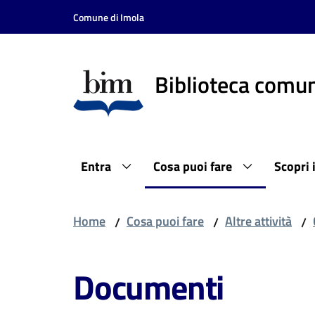
Vai al contenuto
Vai alla navigazione
Vai al footer
Comune di Imola
Biblioteca comun
Entra
Cosa puoi fare
Scopri 
Home
Cosa puoi fare
Altre attività
/
/
/
Documenti