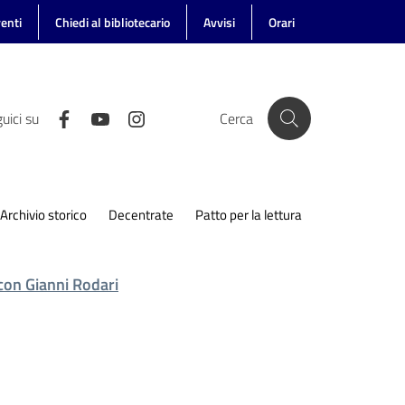
enti
Chiedi al bibliotecario
Avvisi
Orari
uici su
Cerca
Archivio storico
Decentrate
Patto per la lettura
 con Gianni Rodari