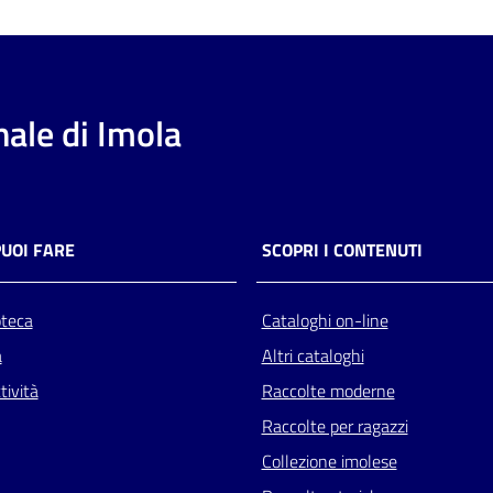
ale di Imola
PUOI FARE
SCOPRI I CONTENUTI
oteca
Cataloghi on-line
a
Altri cataloghi
tività
Raccolte moderne
Raccolte per ragazzi
Collezione imolese