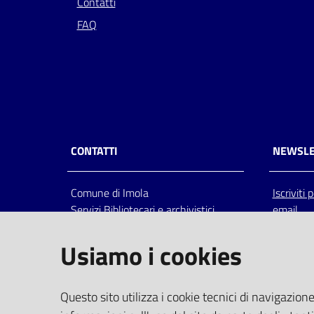
Contatti
FAQ
CONTATTI
NEWSLE
Comune di Imola
Iscriviti
Servizi Bibliotecari e archivistici
email
Via Emilia 80, 40026 Imola (Bo),
Italia
Usiamo i cookies
centralino: tel 0542.6026.36 fax
0542.602602
bim@comune.imola.bo.it
Questo sito utilizza i cookie tecnici di navigazione
PEC