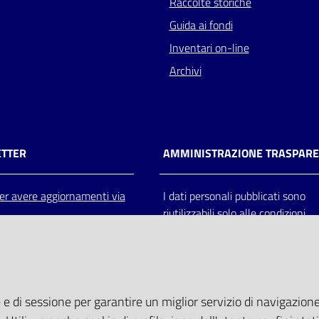
Raccolte storiche
Guida ai fondi
Inventari on-line
Archivi
TTER
AMMINISTRAZIONE TRASPAR
 per avere aggiornamenti via
I dati personali pubblicati sono
riutilizzabili solo alle condizioni
previste dalla direttiva comunitar
2003/98/CE e dal d.lgs. 36/200
 e di sessione per garantire un miglior servizio di navigazione 